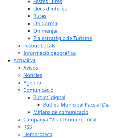
Festes i fires
Llocs d'interès
Rutes
On dormir
On menjar
Pla estratègic de Turisme
Festius Locals
Informació geogràfica
Actualitat
Avisos
Notícies
Agenda
Comunicació
Butlletí digital
Butlleti Municipal Pacs al Dia
Mitjans de comunicació
Campanya “Viu el Comerç Local"
RSS
Hemeroteca