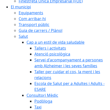
Finestreta Única Empresarial (FUE)
El municipi
Equipaments
Com arribar-hi
Transport públic
Guia de carrers / Plànol
Salut
Cap a un estil de vida saludable
Tallers i activitats
Atenció psicològica
Servei d'acompanyament a persones
amb Alzheimer i les seves famílies
Taller per cuidar el cos, la ment i les
relacions
Escola de Salut per a Adultes i Adults -
ESARE
Consultori Mèdic
Podòloga
Taxi