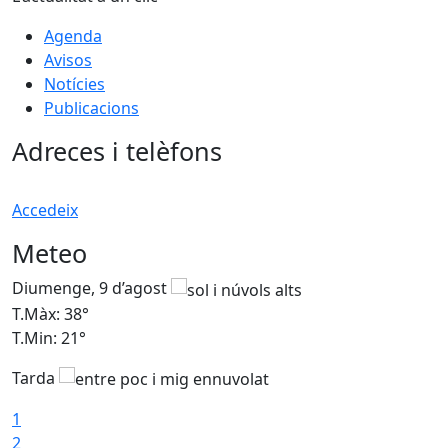
Agenda
Avisos
Notícies
Publicacions
Adreces i telèfons
Accedeix
Meteo
Diumenge, 9 d’agost
D
T.Màx: 38°
T
T.Min: 21°
T
Tarda
1
2