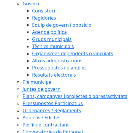
Govern
Consistori
Regidories
Equip de govern i oposició
Agenda política
Grups municipals
Tècnics municipals
Organismes dependents o vinculats
Altres administracions
Pressupostos i plantilles
Resultats electorals
Ple municipal
Juntes de govern
Plans, campanyes i projectes d'obres/activitats
Pressupostos Participatius
Ordenances / Reglaments
Anuncis / Edictes
Perfil de contractant
Convocatòries de Personal