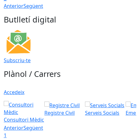
Anterior
Següent
Butlletí digital
Subscriu-te
Plànol / Carrers
Accedeix
Registre Civil
Serveis Socials
Emerg
Consultori Mèdic
Anterior
Següent
1