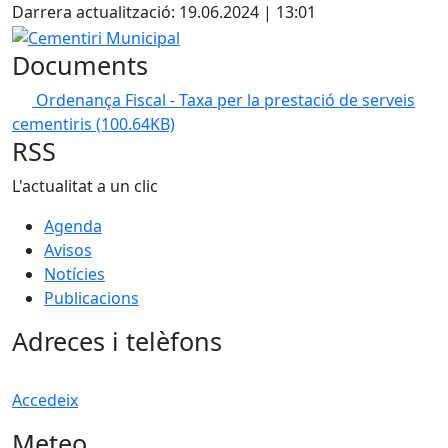
+
Darrera actualització: 19.06.2024 | 13:01
−
Cementiri Municipal
Documents
Ordenança Fiscal - Taxa per la prestació de serveis
cementiris
(100.64KB)
RSS
L'actualitat a un clic
Agenda
Avisos
Notícies
Publicacions
Adreces i telèfons
Accedeix
Meteo