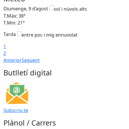
Diumenge, 9 d’agost
D
T.Màx: 38°
T
T.Min: 21°
T
Tarda
1
2
Anterior
Següent
Butlletí digital
Subscriu-te
Plànol / Carrers