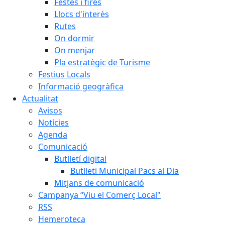
Festes i fires
Llocs d'interès
Rutes
On dormir
On menjar
Pla estratègic de Turisme
Festius Locals
Informació geogràfica
Actualitat
Avisos
Notícies
Agenda
Comunicació
Butlletí digital
Butlleti Municipal Pacs al Dia
Mitjans de comunicació
Campanya “Viu el Comerç Local"
RSS
Hemeroteca