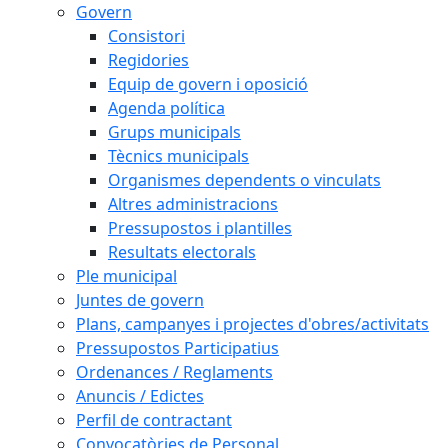
Govern
Consistori
Regidories
Equip de govern i oposició
Agenda política
Grups municipals
Tècnics municipals
Organismes dependents o vinculats
Altres administracions
Pressupostos i plantilles
Resultats electorals
Ple municipal
Juntes de govern
Plans, campanyes i projectes d'obres/activitats
Pressupostos Participatius
Ordenances / Reglaments
Anuncis / Edictes
Perfil de contractant
Convocatòries de Personal