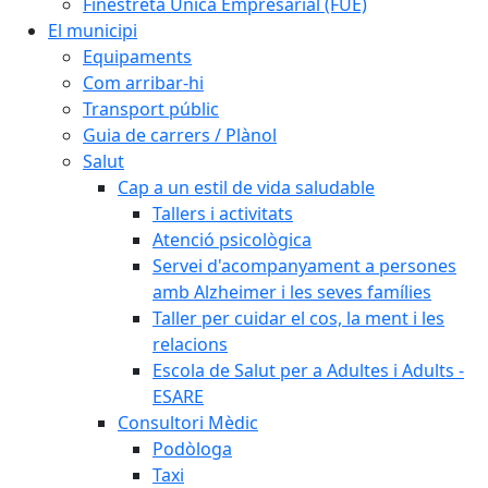
Finestreta Única Empresarial (FUE)
El municipi
Equipaments
Com arribar-hi
Transport públic
Guia de carrers / Plànol
Salut
Cap a un estil de vida saludable
Tallers i activitats
Atenció psicològica
Servei d'acompanyament a persones
amb Alzheimer i les seves famílies
Taller per cuidar el cos, la ment i les
relacions
Escola de Salut per a Adultes i Adults -
ESARE
Consultori Mèdic
Podòloga
Taxi