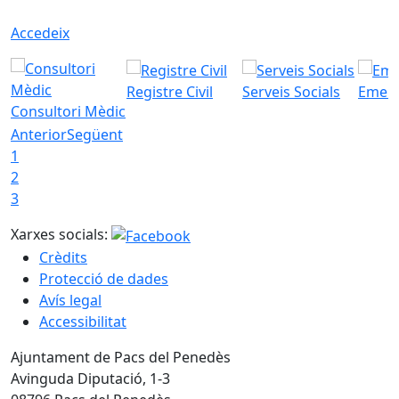
Accedeix
Registre Civil
Serveis Socials
Emerg
Consultori Mèdic
Anterior
Següent
1
2
3
Xarxes socials:
Crèdits
Protecció de dades
Avís legal
Accessibilitat
Ajuntament de Pacs del Penedès
Avinguda Diputació, 1-3