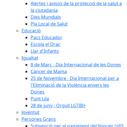
Alertes i avisos de la protecció de la salut a
la ciutadania
Dies Mundials
Pla Local de Salut
Educació
Pacs Educador
Escola el Drac
Llar d'Infants
Igualtat
8 de Març - Dia Internacional de les Dones
Càncer de Mama
25 de Novembre - Dia Internacional per a
l'Eliminació de la Violència envers les
Dones
Punt Lila
28 de juny - Orgull LGTBI+
Joventut
Persones Grans
Subvenció per al pagament del lloguer (+65