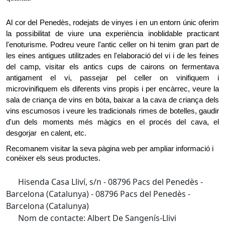
Al cor del Penedès, rodejats de vinyes i en un entorn únic oferim 
la possibilitat de viure una experiència inoblidable practicant 
l'enoturisme. Podreu veure l'antic celler on hi tenim gran part de 
les eines antigues utilitzades en l'elaboració del vi i de les feines 
del camp, visitar els antics cups de cairons on fermentava 
antigament el vi, passejar pel celler on vinifiquem i 
microvinifiquem els diferents vins propis i per encàrrec, veure la 
sala de criança de vins en bóta, baixar a la cava de criança dels 
vins escumosos i veure les tradicionals rimes de botelles, gaudir 
d'un dels moments més màgics en el procés del cava, el 
desgorjar  en calent, etc.
Recomanem visitar la seva pàgina web per ampliar informació i 
conèixer els seus productes.
Hisenda Casa Lliví, s/n - 08796 Pacs del Penedès -
Barcelona (Catalunya) - 08796 Pacs del Penedès -
Barcelona (Catalunya)
Nom de contacte: Albert De Sangenís-Llivi