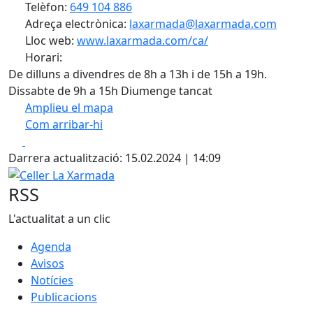
Telèfon:
649 104 886
Adreça electrònica:
laxarmada@laxarmada.com
Lloc web:
www.laxarmada.com/ca/
Horari:
De dilluns a divendres de 8h a 13h i de 15h a 19h.
Dissabte de 9h a 15h Diumenge tancat
Amplieu el mapa
Com arribar-hi
Leaflet
| ©
OpenStreetMap
contributors
Facebook
X
+
Darrera actualització: 15.02.2024 | 14:09
−
Celler La Xarmada
RSS
L'actualitat a un clic
Agenda
Avisos
Notícies
Publicacions