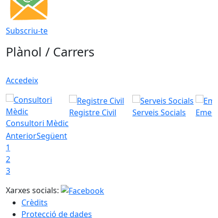
Subscriu-te
Plànol / Carrers
Accedeix
Registre Civil
Serveis Socials
Emerg
Consultori Mèdic
Anterior
Següent
1
2
3
Xarxes socials:
Crèdits
Protecció de dades