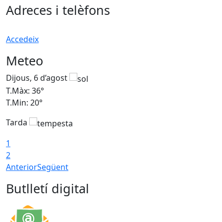
Adreces i telèfons
Accedeix
Meteo
Dijous, 6 d’agost
D
T.Màx: 36°
T
T.Min: 20°
T
Tarda
1
2
Anterior
Següent
Butlletí digital