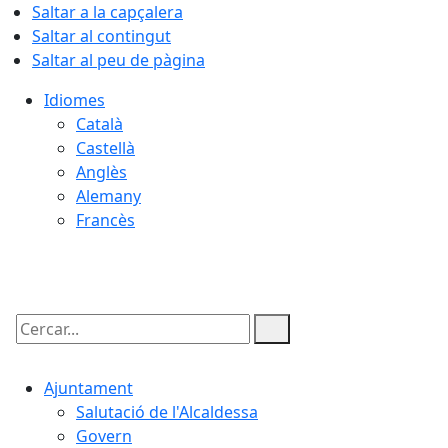
Saltar a la capçalera
Saltar al contingut
Saltar al peu de pàgina
Idiomes
Català
Castellà
Anglès
Alemany
Francès
06.08.2026 | 09:32
Cercar:
Ajuntament
Salutació de l'Alcaldessa
Govern