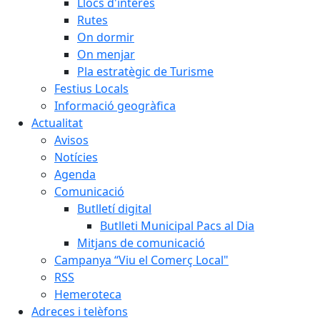
Llocs d'interès
Rutes
On dormir
On menjar
Pla estratègic de Turisme
Festius Locals
Informació geogràfica
Actualitat
Avisos
Notícies
Agenda
Comunicació
Butlletí digital
Butlleti Municipal Pacs al Dia
Mitjans de comunicació
Campanya “Viu el Comerç Local"
RSS
Hemeroteca
Adreces i telèfons