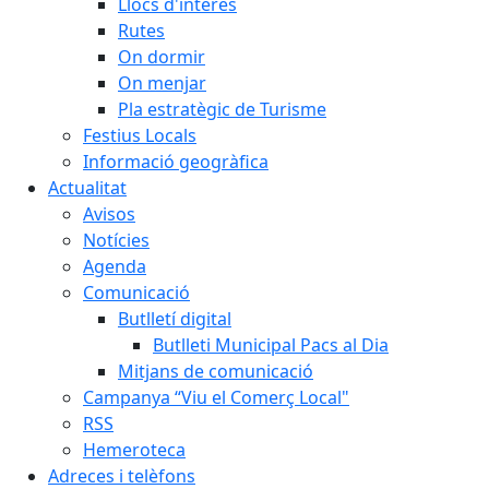
Llocs d'interès
Rutes
On dormir
On menjar
Pla estratègic de Turisme
Festius Locals
Informació geogràfica
Actualitat
Avisos
Notícies
Agenda
Comunicació
Butlletí digital
Butlleti Municipal Pacs al Dia
Mitjans de comunicació
Campanya “Viu el Comerç Local"
RSS
Hemeroteca
Adreces i telèfons