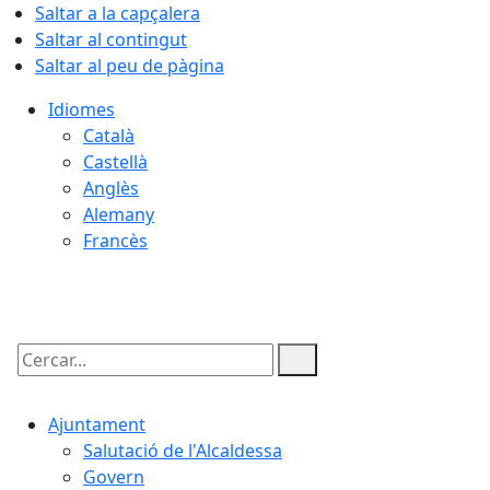
Saltar a la capçalera
Saltar al contingut
Saltar al peu de pàgina
Idiomes
Català
Castellà
Anglès
Alemany
Francès
06.08.2026 | 17:46
Cercar:
Ajuntament
Salutació de l'Alcaldessa
Govern