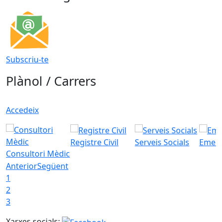
Subscriu-te
Plànol / Carrers
Accedeix
Registre Civil
Serveis Socials
Emerg
Consultori Mèdic
Anterior
Següent
1
2
3
Xarxes socials: