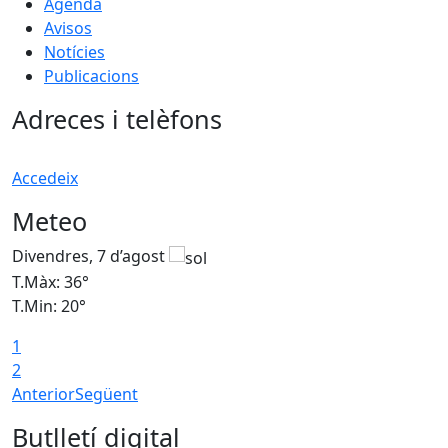
Agenda
Avisos
Notícies
Publicacions
Adreces i telèfons
Accedeix
Meteo
Divendres, 7 d’agost
D
T.Màx: 36°
T
T.Min: 20°
T
1
T
2
Anterior
Següent
Butlletí digital