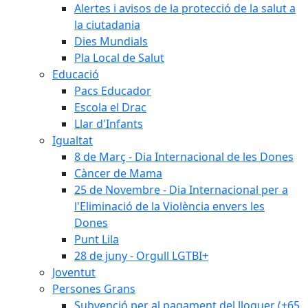
Alertes i avisos de la protecció de la salut a
la ciutadania
Dies Mundials
Pla Local de Salut
Educació
Pacs Educador
Escola el Drac
Llar d'Infants
Igualtat
8 de Març - Dia Internacional de les Dones
Càncer de Mama
25 de Novembre - Dia Internacional per a
l'Eliminació de la Violència envers les
Dones
Punt Lila
28 de juny - Orgull LGTBI+
Joventut
Persones Grans
Subvenció per al pagament del lloguer (+65