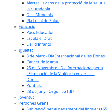
Alertes i avisos de la protecció de la salut a
la ciutadania
Dies Mundials
Pla Local de Salut
Educació
Pacs Educador
Escola el Drac
Llar d'Infants
Igualtat
8 de Març - Dia Internacional de les Dones
Càncer de Mama
25 de Novembre - Dia Internacional per a
l'Eliminació de la Violència envers les
Dones
Punt Lila
28 de juny - Orgull LGTBI+
Joventut
Persones Grans
Subvenció per al pagament del lloguer (+65