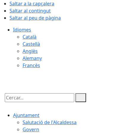
Saltar a la capçalera
Saltar al contingut
Saltar al peu de pàgina
Idiomes
Català
Castellà
Anglès
Alemany
Francès
09.08.2026 | 05:53
Cercar:
Ajuntament
Salutació de l'Alcaldessa
Govern