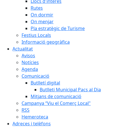
Llocs d'interès
Rutes
On dormir
On menjar
Pla estratègic de Turisme
Festius Locals
Informació geogràfica
Actualitat
Avisos
Notícies
Agenda
Comunicació
Butlletí digital
Butlleti Municipal Pacs al Dia
Mitjans de comunicació
Campanya “Viu el Comerç Local"
RSS
Hemeroteca
Adreces i telèfons