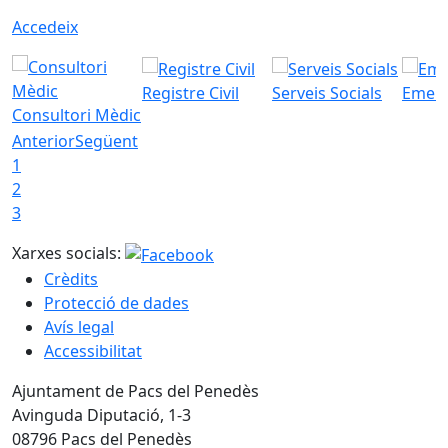
Accedeix
Registre Civil
Serveis Socials
Emerg
Consultori Mèdic
Anterior
Següent
1
2
3
Xarxes socials:
Crèdits
Protecció de dades
Avís legal
Accessibilitat
Ajuntament de Pacs del Penedès
Avinguda Diputació, 1-3
08796 Pacs del Penedès