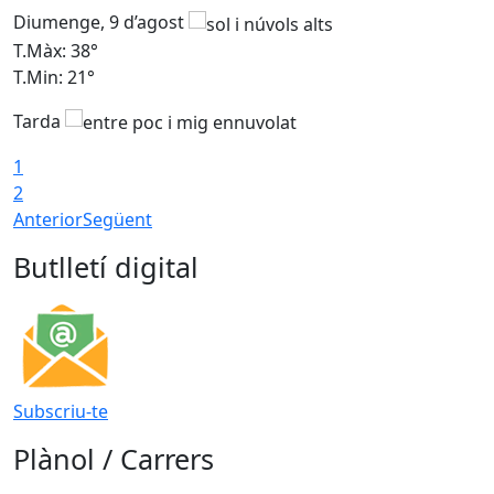
Diumenge, 9 d’agost
D
T.Màx: 38°
T
T.Min: 21°
T
Tarda
1
2
Anterior
Següent
Butlletí digital
Subscriu-te
Plànol / Carrers