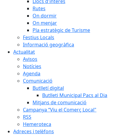
Llocs d'interès
Rutes
On dormir
On menjar
Pla estratègic de Turisme
Festius Locals
Informació geogràfica
Actualitat
Avisos
Notícies
Agenda
Comunicació
Butlletí digital
Butlleti Municipal Pacs al Dia
Mitjans de comunicació
Campanya “Viu el Comerç Local"
RSS
Hemeroteca
Adreces i telèfons