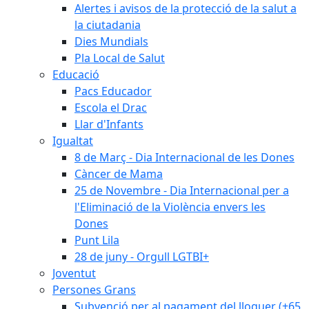
Alertes i avisos de la protecció de la salut a
la ciutadania
Dies Mundials
Pla Local de Salut
Educació
Pacs Educador
Escola el Drac
Llar d'Infants
Igualtat
8 de Març - Dia Internacional de les Dones
Càncer de Mama
25 de Novembre - Dia Internacional per a
l'Eliminació de la Violència envers les
Dones
Punt Lila
28 de juny - Orgull LGTBI+
Joventut
Persones Grans
Subvenció per al pagament del lloguer (+65