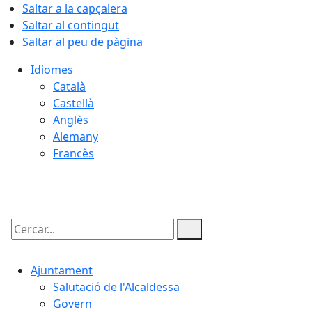
Saltar a la capçalera
Saltar al contingut
Saltar al peu de pàgina
Idiomes
Català
Castellà
Anglès
Alemany
Francès
07.08.2026 | 01:16
Cercar:
Ajuntament
Salutació de l'Alcaldessa
Govern