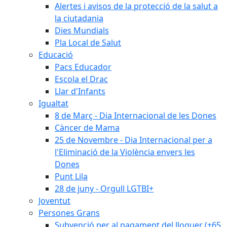
Alertes i avisos de la protecció de la salut a
la ciutadania
Dies Mundials
Pla Local de Salut
Educació
Pacs Educador
Escola el Drac
Llar d'Infants
Igualtat
8 de Març - Dia Internacional de les Dones
Càncer de Mama
25 de Novembre - Dia Internacional per a
l'Eliminació de la Violència envers les
Dones
Punt Lila
28 de juny - Orgull LGTBI+
Joventut
Persones Grans
Subvenció per al pagament del lloguer (+65