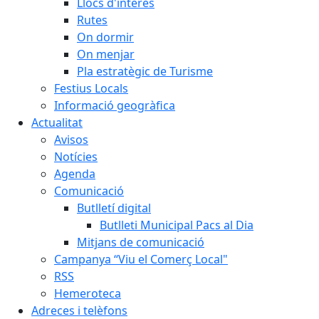
Llocs d'interès
Rutes
On dormir
On menjar
Pla estratègic de Turisme
Festius Locals
Informació geogràfica
Actualitat
Avisos
Notícies
Agenda
Comunicació
Butlletí digital
Butlleti Municipal Pacs al Dia
Mitjans de comunicació
Campanya “Viu el Comerç Local"
RSS
Hemeroteca
Adreces i telèfons