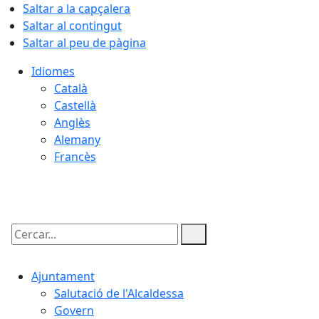
Saltar a la capçalera
Saltar al contingut
Saltar al peu de pàgina
Idiomes
Català
Castellà
Anglès
Alemany
Francès
08.08.2026 | 04:47
Cercar:
Ajuntament
Salutació de l'Alcaldessa
Govern