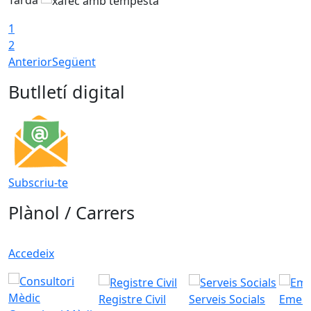
1
2
Anterior
Següent
Butlletí digital
Subscriu-te
Plànol / Carrers
Accedeix
Registre Civil
Serveis Socials
Emerg