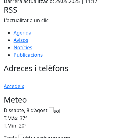
Darrera actualització: 29.05.2025 | 11:17
RSS
L'actualitat a un clic
Agenda
Avisos
Notícies
Publicacions
Adreces i telèfons
Accedeix
Meteo
Dissabte, 8 d’agost
D
T.Màx: 37°
T
T.Min: 20°
T
Tarda
T