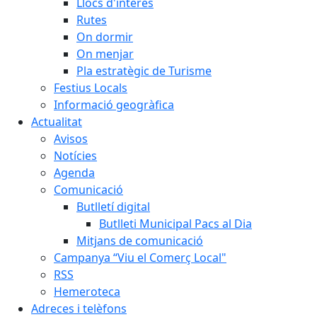
Llocs d'interès
Rutes
On dormir
On menjar
Pla estratègic de Turisme
Festius Locals
Informació geogràfica
Actualitat
Avisos
Notícies
Agenda
Comunicació
Butlletí digital
Butlleti Municipal Pacs al Dia
Mitjans de comunicació
Campanya “Viu el Comerç Local"
RSS
Hemeroteca
Adreces i telèfons