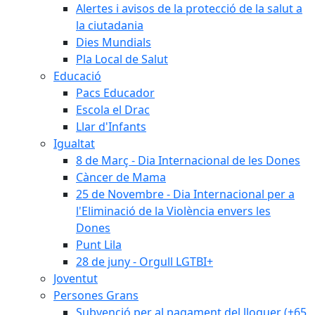
Alertes i avisos de la protecció de la salut a
la ciutadania
Dies Mundials
Pla Local de Salut
Educació
Pacs Educador
Escola el Drac
Llar d'Infants
Igualtat
8 de Març - Dia Internacional de les Dones
Càncer de Mama
25 de Novembre - Dia Internacional per a
l'Eliminació de la Violència envers les
Dones
Punt Lila
28 de juny - Orgull LGTBI+
Joventut
Persones Grans
Subvenció per al pagament del lloguer (+65