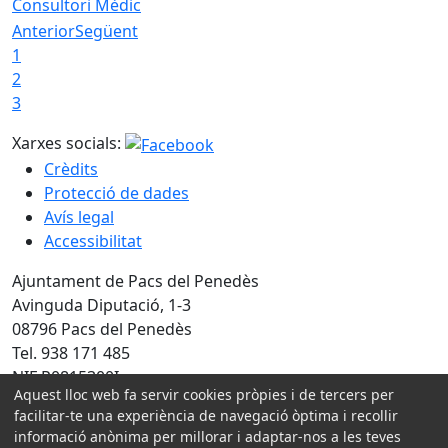
Consultori Mèdic
Anterior
Següent
1
2
3
Xarxes socials:
Crèdits
Protecció de dades
Avís legal
Accessibilitat
Ajuntament de Pacs del Penedès
Avinguda Diputació, 1-3
08796 Pacs del Penedès
Tel. 938 171 485
NIF P0815300I
Aquest lloc web fa servir cookies pròpies i de tercers per
facilitar-te una experiència de navegació òptima i recollir
Amb la col·laboració de:
informació anònima per millorar i adaptar-nos a les teves