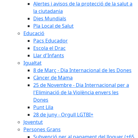
Alertes i avisos de la protecció de la salut a
la ciutadania
Dies Mundials
Pla Local de Salut
Educació
Pacs Educador
Escola el Drac
Llar d'Infants
Igualtat
8 de Març - Dia Internacional de les Dones
Càncer de Mama
25 de Novembre - Dia Internacional per a
l'Eliminació de la Violència envers les
Dones
Punt Lila
28 de juny - Orgull LGTBI+
Joventut
Persones Grans
Subvenció per al pagament del lloguer (+65