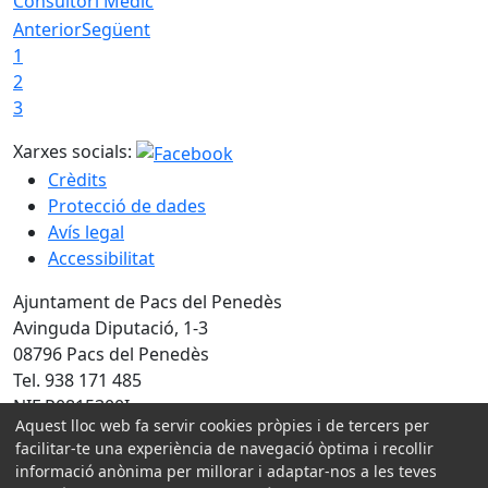
Consultori Mèdic
Anterior
Següent
1
2
3
Xarxes socials:
Crèdits
Protecció de dades
Avís legal
Accessibilitat
Ajuntament de Pacs del Penedès
Avinguda Diputació, 1-3
08796 Pacs del Penedès
Tel. 938 171 485
NIF P0815300I
Aquest lloc web fa servir cookies pròpies i de tercers per
facilitar-te una experiència de navegació òptima i recollir
Amb la col·laboració de:
informació anònima per millorar i adaptar-nos a les teves