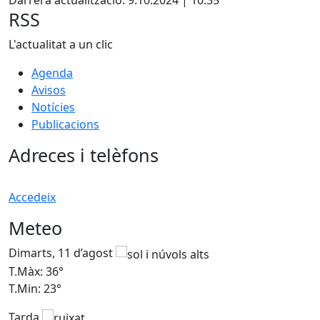
Darrera actualització: 9.10.2024 | 10:35
RSS
L'actualitat a un clic
Agenda
Avisos
Notícies
Publicacions
Adreces i telèfons
Accedeix
Meteo
Dimarts, 11 d’agost
D
T.Màx: 36°
T
T.Min: 23°
T
Tarda