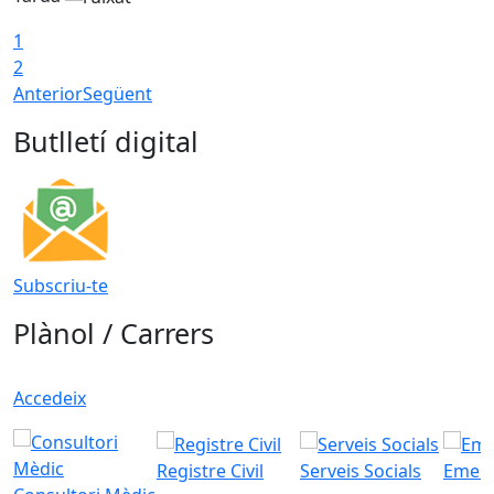
1
2
Anterior
Següent
Butlletí digital
Subscriu-te
Plànol / Carrers
Accedeix
Registre Civil
Serveis Socials
Emerg