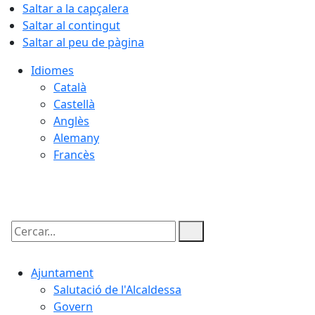
Saltar a la capçalera
Saltar al contingut
Saltar al peu de pàgina
Idiomes
Català
Castellà
Anglès
Alemany
Francès
10.08.2026 | 19:12
Cercar:
Ajuntament
Salutació de l'Alcaldessa
Govern