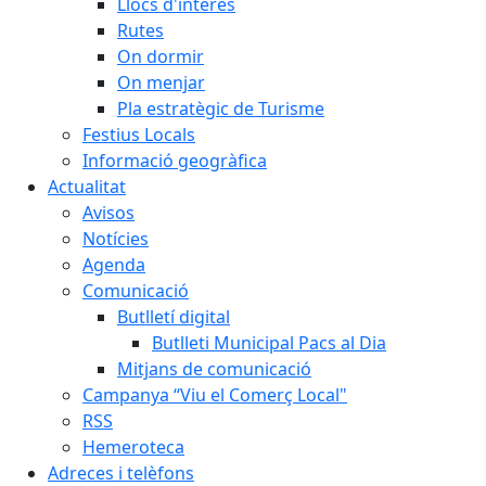
Llocs d'interès
Rutes
On dormir
On menjar
Pla estratègic de Turisme
Festius Locals
Informació geogràfica
Actualitat
Avisos
Notícies
Agenda
Comunicació
Butlletí digital
Butlleti Municipal Pacs al Dia
Mitjans de comunicació
Campanya “Viu el Comerç Local"
RSS
Hemeroteca
Adreces i telèfons