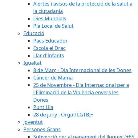
Alertes i avisos de la protecció de la salut a
la ciutadania
Dies Mundials
Pla Local de Salut
Educació
Pacs Educador
Escola el Drac
Llar d'Infants
Igualtat
8 de Març - Dia Internacional de les Dones
Càncer de Mama
25 de Novembre - Dia Internacional per a
l'Eliminació de la Violència envers les
Dones
Punt Lila
28 de juny - Orgull LGTBI+
Joventut
Persones Grans
Subvenció per al pagament del lloguer (+65