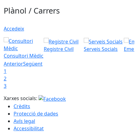
Plànol / Carrers
Accedeix
Registre Civil
Serveis Socials
Emerg
Consultori Mèdic
Anterior
Següent
1
2
3
Xarxes socials:
Crèdits
Protecció de dades
Avís legal
Accessibilitat