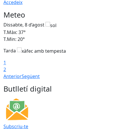
Accedeix
Meteo
Dissabte, 8 d’agost
D
T.Màx: 37°
T
T.Min: 20°
T
Tarda
T
1
2
Anterior
Següent
Butlletí digital
Subscriu-te