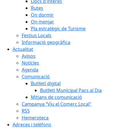
Llocs d'interès
Rutes
On dormir
On menjar
Pla estratègic de Turisme
Festius Locals
Informació geogràfica
Actualitat
Avisos
Notícies
Agenda
Comunicació
Butlletí digital
Butlleti Municipal Pacs al Dia
Mitjans de comunicació
Campanya “Viu el Comerç Local"
RSS
Hemeroteca
Adreces i telèfons