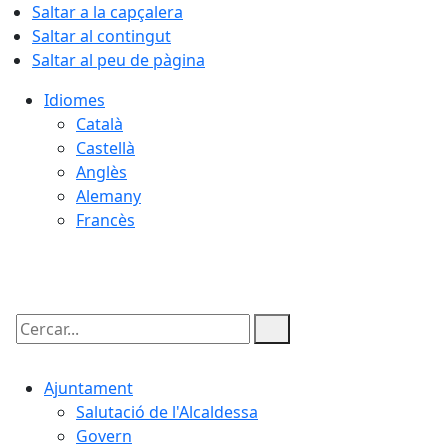
Saltar a la capçalera
Saltar al contingut
Saltar al peu de pàgina
Idiomes
Català
Castellà
Anglès
Alemany
Francès
07.08.2026 | 14:42
Cercar:
Ajuntament
Salutació de l'Alcaldessa
Govern