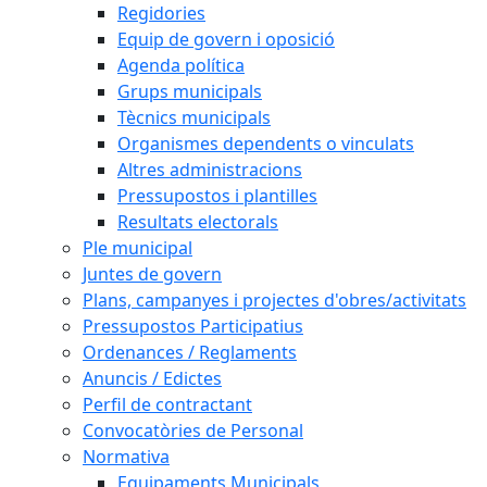
Regidories
Equip de govern i oposició
Agenda política
Grups municipals
Tècnics municipals
Organismes dependents o vinculats
Altres administracions
Pressupostos i plantilles
Resultats electorals
Ple municipal
Juntes de govern
Plans, campanyes i projectes d'obres/activitats
Pressupostos Participatius
Ordenances / Reglaments
Anuncis / Edictes
Perfil de contractant
Convocatòries de Personal
Normativa
Equipaments Municipals