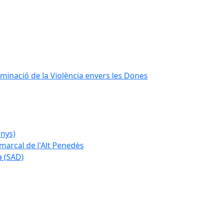
iminació de la Violència envers les Dones
anys)
marcal de l'Alt Penedès
a (SAD)