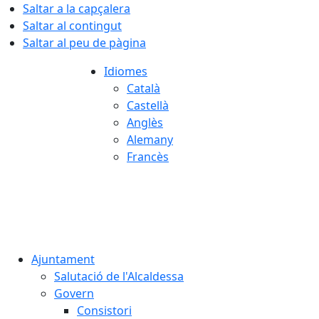
Saltar a la capçalera
Saltar al contingut
Saltar al peu de pàgina
Idiomes
Català
Castellà
Anglès
Alemany
Francès
07.08.2026 | 11:37
Ajuntament
Salutació de l'Alcaldessa
Govern
Consistori