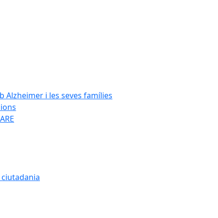
Alzheimer i les seves famílies
cions
SARE
a ciutadania