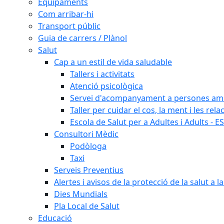
Equipaments
Com arribar-hi
Transport públic
Guia de carrers / Plànol
Salut
Cap a un estil de vida saludable
Tallers i activitats
Atenció psicològica
Servei d'acompanyament a persones amb 
Taller per cuidar el cos, la ment i les rela
Escola de Salut per a Adultes i Adults - E
Consultori Mèdic
Podòloga
Taxi
Serveis Preventius
Alertes i avisos de la protecció de la salut a l
Dies Mundials
Pla Local de Salut
Educació