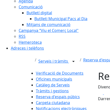
Agenda
Comunicació
Butlletí digital
Butlleti Municipal Pacs al Dia
Mitjans de comunicació
Campanya “Viu el Comerç Local"
RSS
Hemeroteca
Adreces i telèfons
Reserva d'espa
Serveis i tràmits
Re
Verificació de Documents
Oficines municipals
Catàleg de Serveis
Divend
Tràmits i gestions
Fa
Reserva d'espais púbics
Darrer
Carpeta ciutadana
Notificacions electròniques