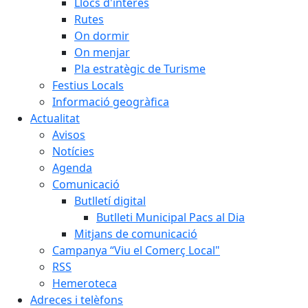
Llocs d'interès
Rutes
On dormir
On menjar
Pla estratègic de Turisme
Festius Locals
Informació geogràfica
Actualitat
Avisos
Notícies
Agenda
Comunicació
Butlletí digital
Butlleti Municipal Pacs al Dia
Mitjans de comunicació
Campanya “Viu el Comerç Local"
RSS
Hemeroteca
Adreces i telèfons