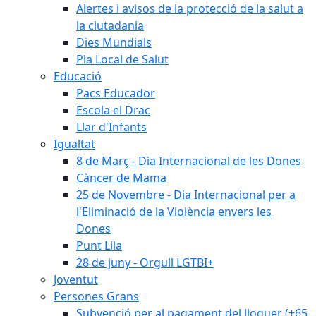
Alertes i avisos de la protecció de la salut a
la ciutadania
Dies Mundials
Pla Local de Salut
Educació
Pacs Educador
Escola el Drac
Llar d'Infants
Igualtat
8 de Març - Dia Internacional de les Dones
Càncer de Mama
25 de Novembre - Dia Internacional per a
l'Eliminació de la Violència envers les
Dones
Punt Lila
28 de juny - Orgull LGTBI+
Joventut
Persones Grans
Subvenció per al pagament del lloguer (+65