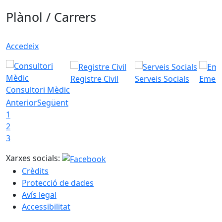
Plànol / Carrers
Accedeix
Registre Civil
Serveis Socials
Emerg
Consultori Mèdic
Anterior
Següent
1
2
3
Xarxes socials:
Crèdits
Protecció de dades
Avís legal
Accessibilitat