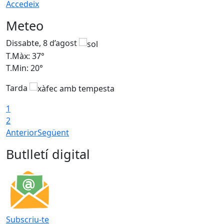
Accedeix
Meteo
Dissabte, 8 d’agost
D
T.Màx: 37°
T
T.Min: 20°
T
Tarda
T
1
2
Anterior
Següent
Butlletí digital
Subscriu-te