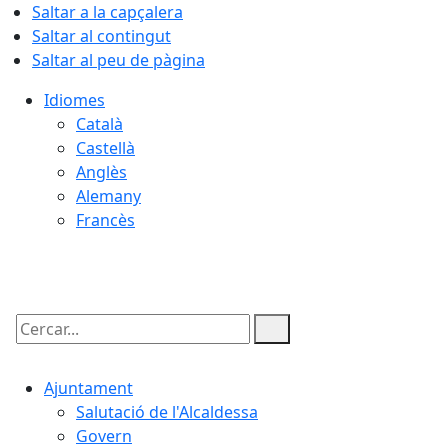
Saltar a la capçalera
Saltar al contingut
Saltar al peu de pàgina
Idiomes
Català
Castellà
Anglès
Alemany
Francès
07.08.2026 | 17:59
Cercar:
Ajuntament
Salutació de l'Alcaldessa
Govern