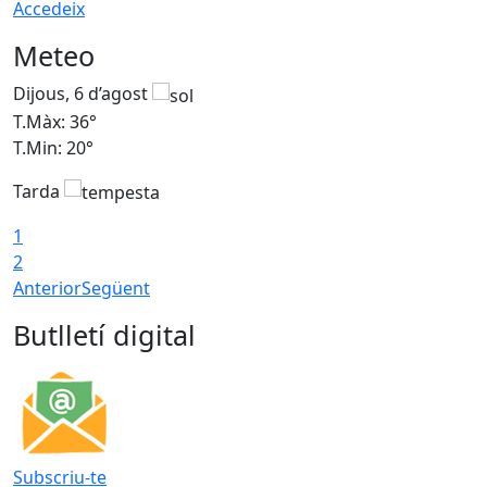
Accedeix
Meteo
Dijous, 6 d’agost
D
T.Màx: 36°
T
T.Min: 20°
T
Tarda
1
2
Anterior
Següent
Butlletí digital
Subscriu-te