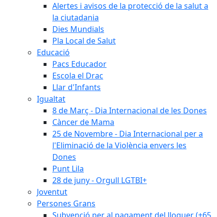
Alertes i avisos de la protecció de la salut a
la ciutadania
Dies Mundials
Pla Local de Salut
Educació
Pacs Educador
Escola el Drac
Llar d'Infants
Igualtat
8 de Març - Dia Internacional de les Dones
Càncer de Mama
25 de Novembre - Dia Internacional per a
l'Eliminació de la Violència envers les
Dones
Punt Lila
28 de juny - Orgull LGTBI+
Joventut
Persones Grans
Subvenció per al pagament del lloguer (+65