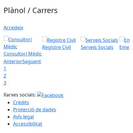
Plànol / Carrers
Accedeix
Registre Civil
Serveis Socials
Emerg
Consultori Mèdic
Anterior
Següent
1
2
3
Xarxes socials:
Crèdits
Protecció de dades
Avís legal
Accessibilitat