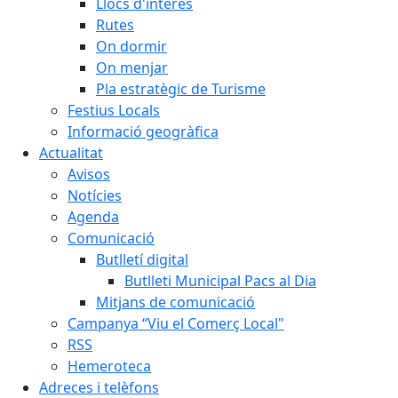
Llocs d'interès
Rutes
On dormir
On menjar
Pla estratègic de Turisme
Festius Locals
Informació geogràfica
Actualitat
Avisos
Notícies
Agenda
Comunicació
Butlletí digital
Butlleti Municipal Pacs al Dia
Mitjans de comunicació
Campanya “Viu el Comerç Local"
RSS
Hemeroteca
Adreces i telèfons