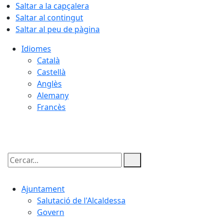
Saltar a la capçalera
Saltar al contingut
Saltar al peu de pàgina
Idiomes
Català
Castellà
Anglès
Alemany
Francès
06.08.2026 | 03:26
Cercar:
Ajuntament
Salutació de l'Alcaldessa
Govern