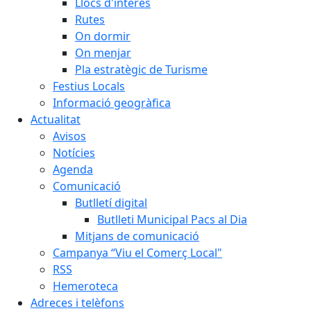
Llocs d'interès
Rutes
On dormir
On menjar
Pla estratègic de Turisme
Festius Locals
Informació geogràfica
Actualitat
Avisos
Notícies
Agenda
Comunicació
Butlletí digital
Butlleti Municipal Pacs al Dia
Mitjans de comunicació
Campanya “Viu el Comerç Local"
RSS
Hemeroteca
Adreces i telèfons