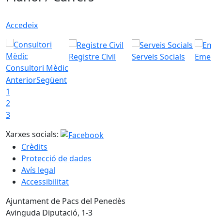
Accedeix
Registre Civil
Serveis Socials
Emerg
Consultori Mèdic
Anterior
Següent
1
2
3
Xarxes socials:
Crèdits
Protecció de dades
Avís legal
Accessibilitat
Ajuntament de Pacs del Penedès
Avinguda Diputació, 1-3