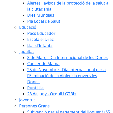
Alertes i avisos de la protecció de la salut a
la ciutadania
Dies Mundials
Pla Local de Salut
Educació
Pacs Educador
Escola el Drac
Llar d'Infants
Igualtat
8 de Març - Dia Internacional de les Dones
Càncer de Mama
25 de Novembre - Dia Internacional per a
l'Eliminació de la Violència envers les
Dones
Punt Lila
28 de juny - Orgull LGTBI+
Joventut
Persones Grans
Subvenció per al pagament del lloguer (+65