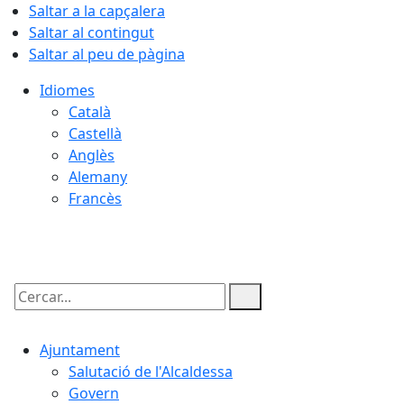
Saltar a la capçalera
Saltar al contingut
Saltar al peu de pàgina
Idiomes
Català
Castellà
Anglès
Alemany
Francès
07.08.2026 | 08:33
Cercar:
Ajuntament
Salutació de l'Alcaldessa
Govern