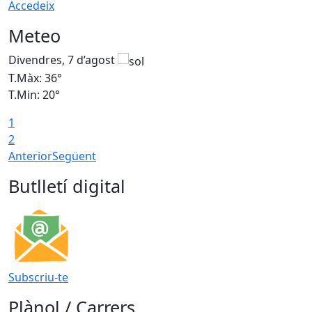
Accedeix
Meteo
Divendres, 7 d’agost
D
T.Màx: 36°
T
T.Min: 20°
T
1
T
2
Anterior
Següent
Butlletí digital
Subscriu-te
Plànol / Carrers