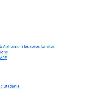
Alzheimer i les seves famílies
cions
SARE
a ciutadania