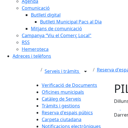
Agenda
Comunicació
Butlletí digital
Butlleti Municipal Pacs al Dia
Mitjans de comunicació
Campanya “Viu el Comerç Local"
RSS
Hemeroteca
Adreces i telèfons
Reserva d'espa
Serveis i tràmits
PI
Verificació de Documents
Oficines municipals
Catàleg de Serveis
Dillun
Tràmits i gestions
Fa
Reserva d'espais púbics
Darrer
Carpeta ciutadana
Notificacions electròniques