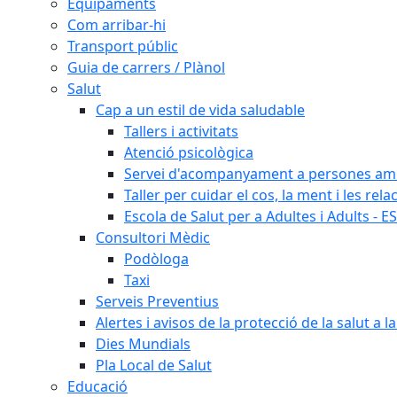
Equipaments
Com arribar-hi
Transport públic
Guia de carrers / Plànol
Salut
Cap a un estil de vida saludable
Tallers i activitats
Atenció psicològica
Servei d'acompanyament a persones amb 
Taller per cuidar el cos, la ment i les rela
Escola de Salut per a Adultes i Adults - E
Consultori Mèdic
Podòloga
Taxi
Serveis Preventius
Alertes i avisos de la protecció de la salut a l
Dies Mundials
Pla Local de Salut
Educació