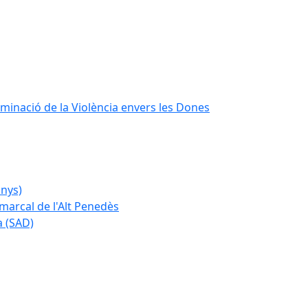
iminació de la Violència envers les Dones
anys)
marcal de l'Alt Penedès
a (SAD)