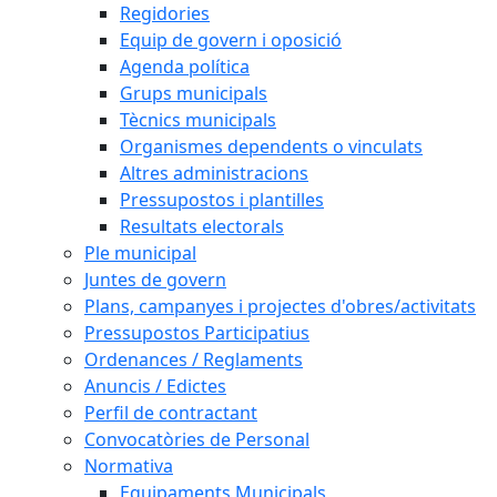
Regidories
Equip de govern i oposició
Agenda política
Grups municipals
Tècnics municipals
Organismes dependents o vinculats
Altres administracions
Pressupostos i plantilles
Resultats electorals
Ple municipal
Juntes de govern
Plans, campanyes i projectes d'obres/activitats
Pressupostos Participatius
Ordenances / Reglaments
Anuncis / Edictes
Perfil de contractant
Convocatòries de Personal
Normativa
Equipaments Municipals