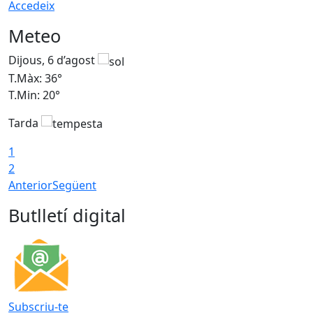
Accedeix
Meteo
Dijous, 6 d’agost
D
T.Màx: 36°
T
T.Min: 20°
T
Tarda
1
2
Anterior
Següent
Butlletí digital
Subscriu-te