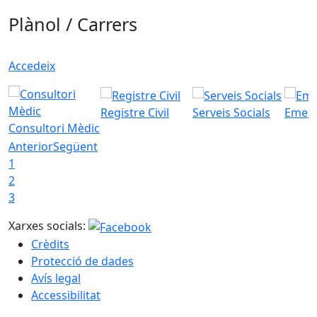
Plànol / Carrers
Accedeix
Registre Civil
Serveis Socials
Emerg
Consultori Mèdic
Anterior
Següent
1
2
3
Xarxes socials:
Crèdits
Protecció de dades
Avís legal
Accessibilitat