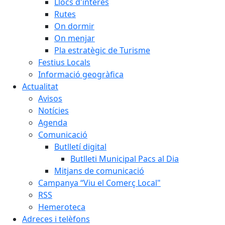
Llocs d'interès
Rutes
On dormir
On menjar
Pla estratègic de Turisme
Festius Locals
Informació geogràfica
Actualitat
Avisos
Notícies
Agenda
Comunicació
Butlletí digital
Butlleti Municipal Pacs al Dia
Mitjans de comunicació
Campanya “Viu el Comerç Local"
RSS
Hemeroteca
Adreces i telèfons