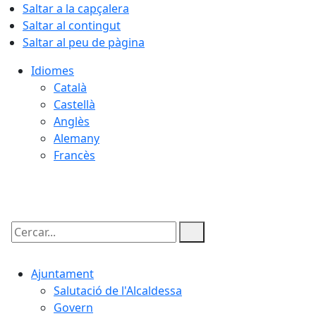
Saltar a la capçalera
Saltar al contingut
Saltar al peu de pàgina
Idiomes
Català
Castellà
Anglès
Alemany
Francès
06.08.2026 | 06:01
Cercar:
Ajuntament
Salutació de l'Alcaldessa
Govern