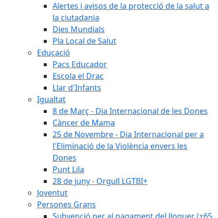
Alertes i avisos de la protecció de la salut a
la ciutadania
Dies Mundials
Pla Local de Salut
Educació
Pacs Educador
Escola el Drac
Llar d'Infants
Igualtat
8 de Març - Dia Internacional de les Dones
Càncer de Mama
25 de Novembre - Dia Internacional per a
l'Eliminació de la Violència envers les
Dones
Punt Lila
28 de juny - Orgull LGTBI+
Joventut
Persones Grans
Subvenció per al pagament del lloguer (+65