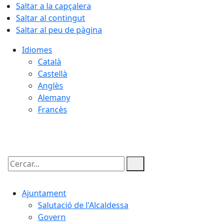
Saltar a la capçalera
Saltar al contingut
Saltar al peu de pàgina
Idiomes
Català
Castellà
Anglès
Alemany
Francès
08.08.2026 | 04:18
Cercar:
Ajuntament
Salutació de l'Alcaldessa
Govern