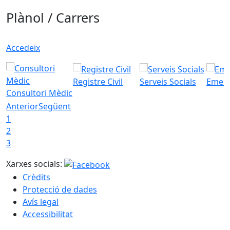
Plànol / Carrers
Accedeix
Registre Civil
Serveis Socials
Emerg
Consultori Mèdic
Anterior
Següent
1
2
3
Xarxes socials:
Crèdits
Protecció de dades
Avís legal
Accessibilitat