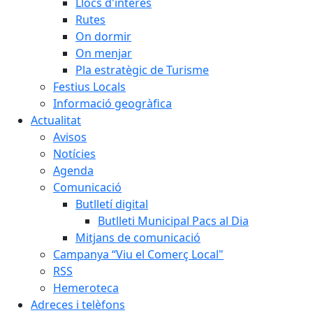
Llocs d'interès
Rutes
On dormir
On menjar
Pla estratègic de Turisme
Festius Locals
Informació geogràfica
Actualitat
Avisos
Notícies
Agenda
Comunicació
Butlletí digital
Butlleti Municipal Pacs al Dia
Mitjans de comunicació
Campanya “Viu el Comerç Local"
RSS
Hemeroteca
Adreces i telèfons