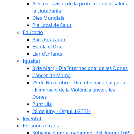
Alertes i avisos de la protecció de la salut a
la ciutadania
Dies Mundials
Pla Local de Salut
Educació
Pacs Educador
Escola el Drac
Llar d'Infants
Igualtat
8 de Març - Dia Internacional de les Dones
Càncer de Mama
25 de Novembre - Dia Internacional per a
l'Eliminació de la Violència envers les
Dones
Punt Lila
28 de juny - Orgull LGTBI+
Joventut
Persones Grans
Subvenció per al pagament del lloguer (+65