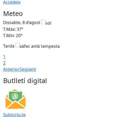
Accedeix
Meteo
Dissabte, 8 d’agost
D
T.Màx: 37°
T
T.Min: 20°
T
Tarda
T
1
2
Anterior
Següent
Butlletí digital
Subscriu-te