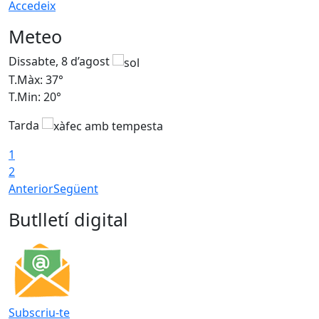
Accedeix
Meteo
Dissabte, 8 d’agost
D
T.Màx: 37°
T
T.Min: 20°
T
Tarda
T
1
2
Anterior
Següent
Butlletí digital
Subscriu-te