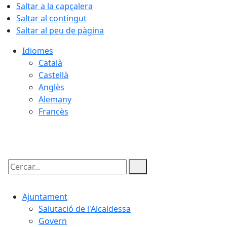
Saltar a la capçalera
Saltar al contingut
Saltar al peu de pàgina
Idiomes
Català
Castellà
Anglès
Alemany
Francès
08.08.2026 | 08:18
Cercar:
Ajuntament
Salutació de l'Alcaldessa
Govern