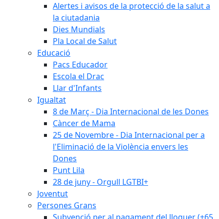
Alertes i avisos de la protecció de la salut a
la ciutadania
Dies Mundials
Pla Local de Salut
Educació
Pacs Educador
Escola el Drac
Llar d'Infants
Igualtat
8 de Març - Dia Internacional de les Dones
Càncer de Mama
25 de Novembre - Dia Internacional per a
l'Eliminació de la Violència envers les
Dones
Punt Lila
28 de juny - Orgull LGTBI+
Joventut
Persones Grans
Subvenció per al pagament del lloguer (+65