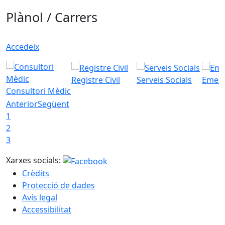
Plànol / Carrers
Accedeix
Registre Civil
Serveis Socials
Emerg
Consultori Mèdic
Anterior
Següent
1
2
3
Xarxes socials:
Crèdits
Protecció de dades
Avís legal
Accessibilitat