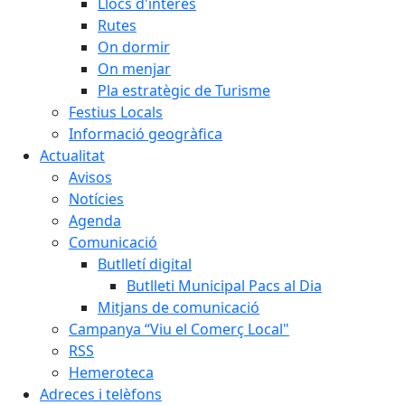
Llocs d'interès
Rutes
On dormir
On menjar
Pla estratègic de Turisme
Festius Locals
Informació geogràfica
Actualitat
Avisos
Notícies
Agenda
Comunicació
Butlletí digital
Butlleti Municipal Pacs al Dia
Mitjans de comunicació
Campanya “Viu el Comerç Local"
RSS
Hemeroteca
Adreces i telèfons