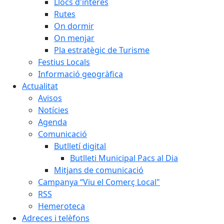
Llocs d'interès
Rutes
On dormir
On menjar
Pla estratègic de Turisme
Festius Locals
Informació geogràfica
Actualitat
Avisos
Notícies
Agenda
Comunicació
Butlletí digital
Butlleti Municipal Pacs al Dia
Mitjans de comunicació
Campanya “Viu el Comerç Local"
RSS
Hemeroteca
Adreces i telèfons