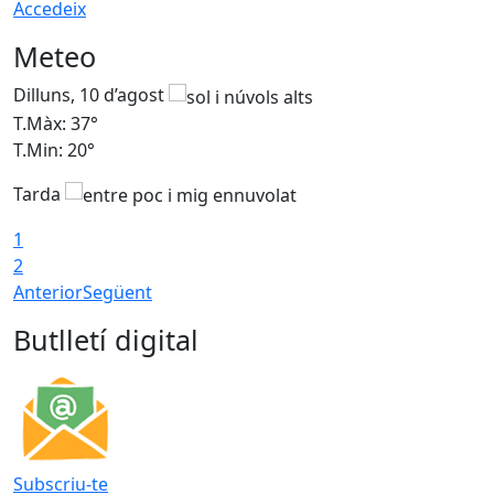
Accedeix
Meteo
Dilluns, 10 d’agost
D
T.Màx: 37°
T
T.Min: 20°
T
Tarda
T
1
2
Anterior
Següent
Butlletí digital
Subscriu-te