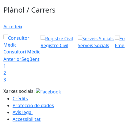
Plànol / Carrers
Accedeix
Registre Civil
Serveis Socials
Emerg
Consultori Mèdic
Anterior
Següent
1
2
3
Xarxes socials:
Crèdits
Protecció de dades
Avís legal
Accessibilitat