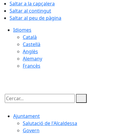
Saltar a la capçalera
Saltar al contingut
Saltar al peu de pàgina
Idiomes
Català
Castellà
Anglès
Alemany
Francès
10.08.2026 | 07:27
Cercar:
Ajuntament
Salutació de l'Alcaldessa
Govern