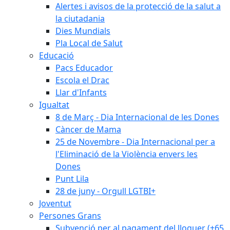
Alertes i avisos de la protecció de la salut a
la ciutadania
Dies Mundials
Pla Local de Salut
Educació
Pacs Educador
Escola el Drac
Llar d'Infants
Igualtat
8 de Març - Dia Internacional de les Dones
Càncer de Mama
25 de Novembre - Dia Internacional per a
l'Eliminació de la Violència envers les
Dones
Punt Lila
28 de juny - Orgull LGTBI+
Joventut
Persones Grans
Subvenció per al pagament del lloguer (+65