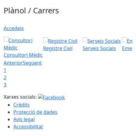
Plànol / Carrers
Accedeix
Registre Civil
Serveis Socials
Emerg
Consultori Mèdic
Anterior
Següent
1
2
3
Xarxes socials:
Crèdits
Protecció de dades
Avís legal
Accessibilitat