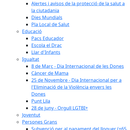
Alertes i avisos de la protecció de la salut a
la ciutadania
Dies Mundials
Pla Local de Salut
Educació
Pacs Educador
Escola el Drac
Llar d'Infants
Igualtat
8 de Març - Dia Internacional de les Dones
Càncer de Mama
25 de Novembre - Dia Internacional per a
l'Eliminació de la Violència envers les
Dones
Punt Lila
28 de juny - Orgull LGTBI+
Joventut
Persones Grans
Subvenció per al pagament del lloguer (+65