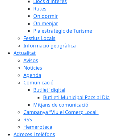
Llocs d'interès
Rutes
On dormir
On menjar
Pla estratègic de Turisme
Festius Locals
Informació geogràfica
Actualitat
Avisos
Notícies
Agenda
Comunicació
Butlletí digital
Butlleti Municipal Pacs al Dia
Mitjans de comunicació
Campanya “Viu el Comerç Local"
RSS
Hemeroteca
Adreces i telèfons