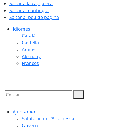
Saltar a la capçalera
Saltar al contingut
Saltar al peu de pàgina
Idiomes
Català
Castellà
Anglès
Alemany
Francès
09.08.2026 | 10:17
Cercar:
Ajuntament
Salutació de l'Alcaldessa
Govern