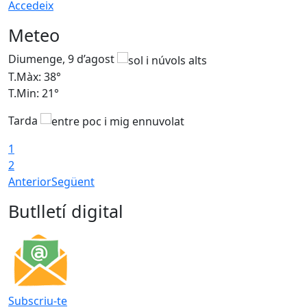
Accedeix
Meteo
Diumenge, 9 d’agost
D
T.Màx: 38°
T
T.Min: 21°
T
Tarda
1
2
Anterior
Següent
Butlletí digital
Subscriu-te