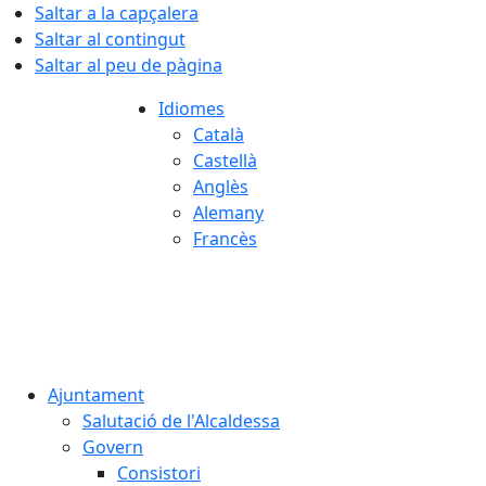
Saltar a la capçalera
Saltar al contingut
Saltar al peu de pàgina
Idiomes
Català
Castellà
Anglès
Alemany
Francès
07.08.2026 | 04:36
Ajuntament
Salutació de l'Alcaldessa
Govern
Consistori