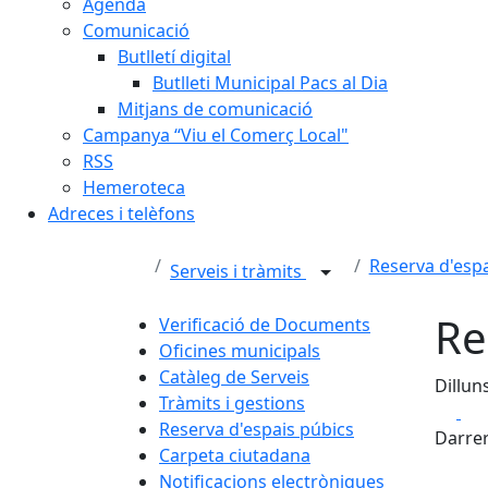
Agenda
Comunicació
Butlletí digital
Butlleti Municipal Pacs al Dia
Mitjans de comunicació
Campanya “Viu el Comerç Local"
RSS
Hemeroteca
Adreces i telèfons
Reserva d'espa
Serveis i tràmits
Re
Verificació de Documents
Oficines municipals
Catàleg de Serveis
Dillun
Tràmits i gestions
Fa
Reserva d'espais púbics
Darrer
Carpeta ciutadana
Notificacions electròniques