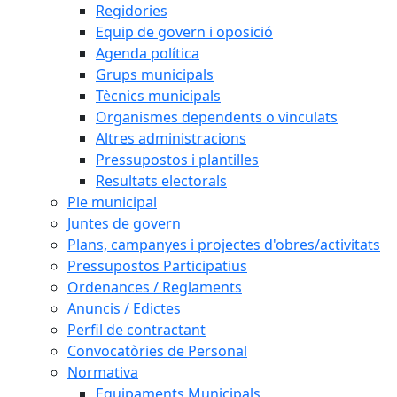
Regidories
Equip de govern i oposició
Agenda política
Grups municipals
Tècnics municipals
Organismes dependents o vinculats
Altres administracions
Pressupostos i plantilles
Resultats electorals
Ple municipal
Juntes de govern
Plans, campanyes i projectes d'obres/activitats
Pressupostos Participatius
Ordenances / Reglaments
Anuncis / Edictes
Perfil de contractant
Convocatòries de Personal
Normativa
Equipaments Municipals