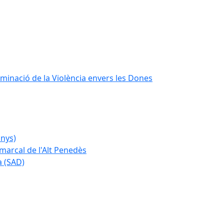
iminació de la Violència envers les Dones
anys)
marcal de l'Alt Penedès
a (SAD)