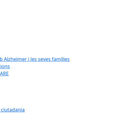
Alzheimer i les seves famílies
cions
SARE
a ciutadania