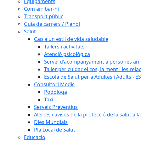
Equipaments
Com arribar-hi
Transport públic
Guia de carrers / Plànol
Salut
Cap a un estil de vida saludable
Tallers i activitats
Atenció psicològica
Servei d'acompanyament a persones amb 
Taller per cuidar el cos, la ment i les rela
Escola de Salut per a Adultes i Adults - E
Consultori Mèdic
Podòloga
Taxi
Serveis Preventius
Alertes i avisos de la protecció de la salut a l
Dies Mundials
Pla Local de Salut
Educació