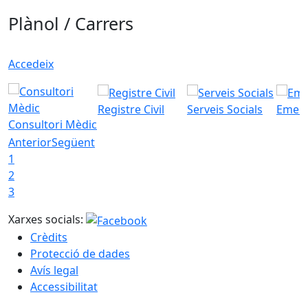
Plànol / Carrers
Accedeix
Registre Civil
Serveis Socials
Emerg
Consultori Mèdic
Anterior
Següent
1
2
3
Xarxes socials:
Crèdits
Protecció de dades
Avís legal
Accessibilitat