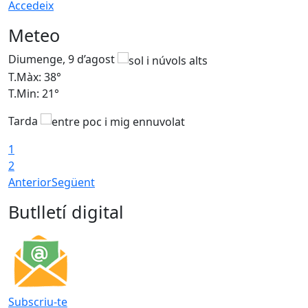
Accedeix
Meteo
Diumenge, 9 d’agost
D
T.Màx: 38°
T
T.Min: 21°
T
Tarda
1
2
Anterior
Següent
Butlletí digital
Subscriu-te