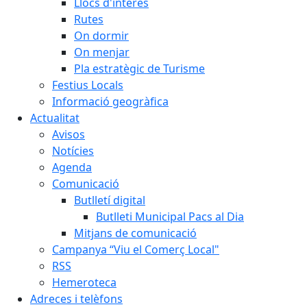
Llocs d'interès
Rutes
On dormir
On menjar
Pla estratègic de Turisme
Festius Locals
Informació geogràfica
Actualitat
Avisos
Notícies
Agenda
Comunicació
Butlletí digital
Butlleti Municipal Pacs al Dia
Mitjans de comunicació
Campanya “Viu el Comerç Local"
RSS
Hemeroteca
Adreces i telèfons