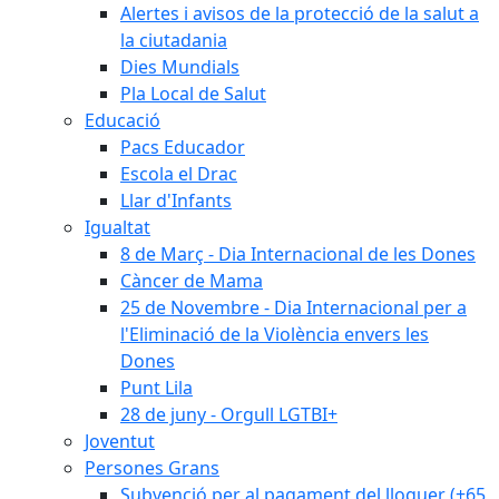
Alertes i avisos de la protecció de la salut a
la ciutadania
Dies Mundials
Pla Local de Salut
Educació
Pacs Educador
Escola el Drac
Llar d'Infants
Igualtat
8 de Març - Dia Internacional de les Dones
Càncer de Mama
25 de Novembre - Dia Internacional per a
l'Eliminació de la Violència envers les
Dones
Punt Lila
28 de juny - Orgull LGTBI+
Joventut
Persones Grans
Subvenció per al pagament del lloguer (+65