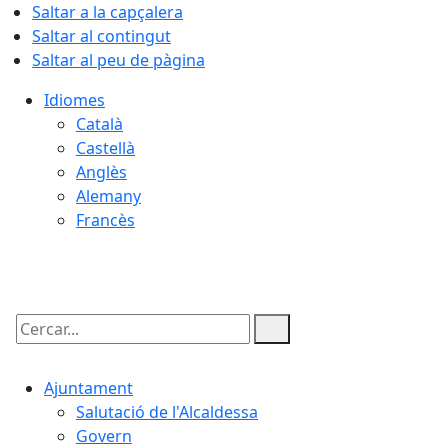
Saltar a la capçalera
Saltar al contingut
Saltar al peu de pàgina
Idiomes
Català
Castellà
Anglès
Alemany
Francès
09.08.2026 | 06:54
Cercar:
Ajuntament
Salutació de l'Alcaldessa
Govern