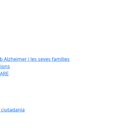
Alzheimer i les seves famílies
cions
SARE
a ciutadania