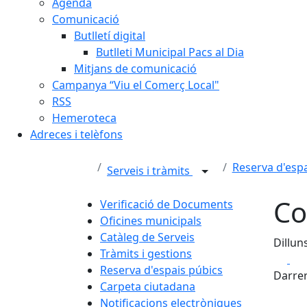
Agenda
Comunicació
Butlletí digital
Butlleti Municipal Pacs al Dia
Mitjans de comunicació
Campanya “Viu el Comerç Local"
RSS
Hemeroteca
Adreces i telèfons
Reserva d'espa
Serveis i tràmits
Co
Verificació de Documents
Oficines municipals
Catàleg de Serveis
Dillun
Tràmits i gestions
Fa
Reserva d'espais púbics
Darrer
Carpeta ciutadana
Notificacions electròniques