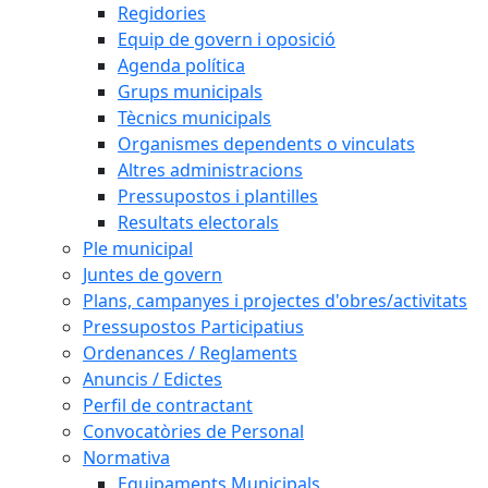
Regidories
Equip de govern i oposició
Agenda política
Grups municipals
Tècnics municipals
Organismes dependents o vinculats
Altres administracions
Pressupostos i plantilles
Resultats electorals
Ple municipal
Juntes de govern
Plans, campanyes i projectes d'obres/activitats
Pressupostos Participatius
Ordenances / Reglaments
Anuncis / Edictes
Perfil de contractant
Convocatòries de Personal
Normativa
Equipaments Municipals