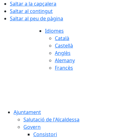
Saltar a la capçalera
Saltar al contingut
Saltar al peu de pàgina
Idiomes
Català
Castellà
Anglès
Alemany
Francès
06.08.2026 | 09:17
Ajuntament
Salutació de l'Alcaldessa
Govern
Consistori