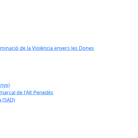
iminació de la Violència envers les Dones
anys)
marcal de l'Alt Penedès
a (SAD)