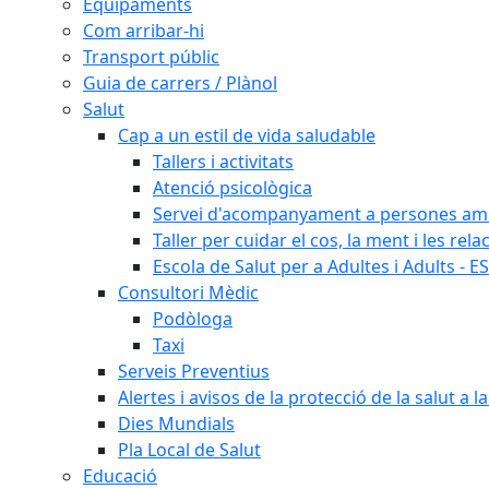
Equipaments
Com arribar-hi
Transport públic
Guia de carrers / Plànol
Salut
Cap a un estil de vida saludable
Tallers i activitats
Atenció psicològica
Servei d'acompanyament a persones amb 
Taller per cuidar el cos, la ment i les rela
Escola de Salut per a Adultes i Adults - E
Consultori Mèdic
Podòloga
Taxi
Serveis Preventius
Alertes i avisos de la protecció de la salut a l
Dies Mundials
Pla Local de Salut
Educació