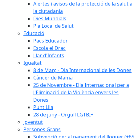
Alertes i avisos de la protecció de la salut a
la ciutadania
Dies Mundials
Pla Local de Salut
Educació
Pacs Educador
Escola el Drac
Llar d'Infants
Igualtat
8 de Març - Dia Internacional de les Dones
Càncer de Mama
25 de Novembre - Dia Internacional per a
l'Eliminació de la Violència envers les
Dones
Punt Lila
28 de juny - Orgull LGTBI+
Joventut
Persones Grans
Subvenció per al pagament del lloguer (+65