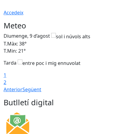
Accedeix
Meteo
Diumenge, 9 d’agost
D
T.Màx: 38°
T
T.Min: 21°
T
Tarda
1
2
Anterior
Següent
Butlletí digital