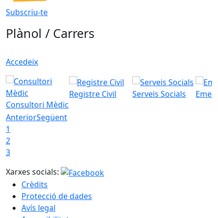
Subscriu-te
Plànol / Carrers
Accedeix
Registre Civil
Serveis Socials
Emerg
Consultori Mèdic
Anterior
Següent
1
2
3
Xarxes socials:
Crèdits
Protecció de dades
Avís legal