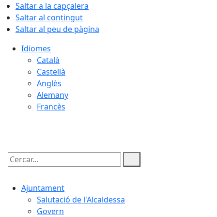
Saltar a la capçalera
Saltar al contingut
Saltar al peu de pàgina
Idiomes
Català
Castellà
Anglès
Alemany
Francès
09.08.2026 | 04:17
Cercar:
Ajuntament
Salutació de l'Alcaldessa
Govern