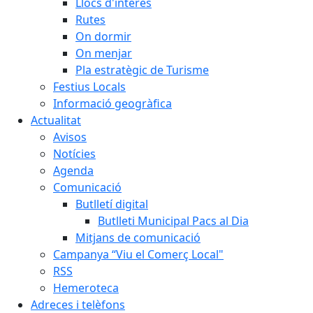
Llocs d'interès
Rutes
On dormir
On menjar
Pla estratègic de Turisme
Festius Locals
Informació geogràfica
Actualitat
Avisos
Notícies
Agenda
Comunicació
Butlletí digital
Butlleti Municipal Pacs al Dia
Mitjans de comunicació
Campanya “Viu el Comerç Local"
RSS
Hemeroteca
Adreces i telèfons