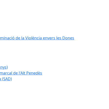
iminació de la Violència envers les Dones
anys)
marcal de l'Alt Penedès
a (SAD)