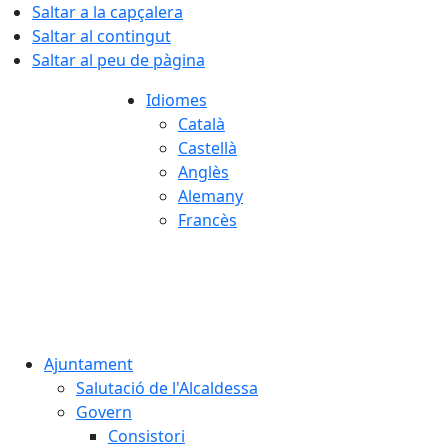
Saltar a la capçalera
Saltar al contingut
Saltar al peu de pàgina
Idiomes
Català
Castellà
Anglès
Alemany
Francès
07.08.2026 | 14:55
Ajuntament
Salutació de l'Alcaldessa
Govern
Consistori