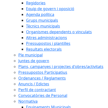
Regidories
Equip de govern i oposició
Agenda política
Grups municipals
Tècnics municipals
Organismes dependents o vinculats
Altres administracions
Pressupostos i plantilles
Resultats electorals
Ple municipal
Juntes de govern
Plans, campanyes i projectes d'obres/activitats
Pressupostos Participatius
Ordenances / Reglaments
Anuncis / Edictes
Perfil de contractant
Convocatòries de Personal
Normativa
Equipaments Municipals