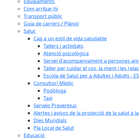
Equipaments
Com arribar-hi
Transport públic
Guia de carrers / Plànol
Salut
Cap a un estil de vida saludable
Tallers i activitats
Atenció psicològica
Servei d'acompanyament a persones amb 
Taller per cuidar el cos, la ment i les rela
Escola de Salut per a Adultes i Adults - E
Consultori Mèdic
Podòloga
Taxi
Serveis Preventius
Alertes i avisos de la protecció de la salut a l
Dies Mundials
Pla Local de Salut
Educació