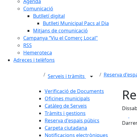
Agenda
Comunicació
Butlletí digital
Butlleti Municipal Pacs al Dia
Mitjans de comunicació
Campanya “Viu el Comerç Local"
RSS
Hemeroteca
Adreces i telèfons
Reserva d'espa
Serveis i tràmits
Re
Verificació de Documents
Oficines municipals
Catàleg de Serveis
Dissab
Tràmits i gestions
Fa
Reserva d'espais púbics
Darrer
Carpeta ciutadana
Notificacions electròniques