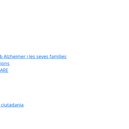
Alzheimer i les seves famílies
cions
SARE
a ciutadania