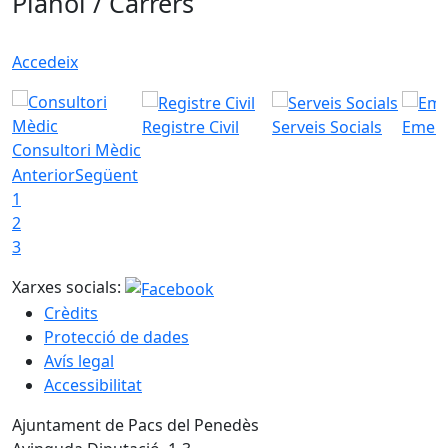
Plànol / Carrers
Accedeix
Registre Civil
Serveis Socials
Emerg
Consultori Mèdic
Anterior
Següent
1
2
3
Xarxes socials:
Crèdits
Protecció de dades
Avís legal
Accessibilitat
Ajuntament de Pacs del Penedès