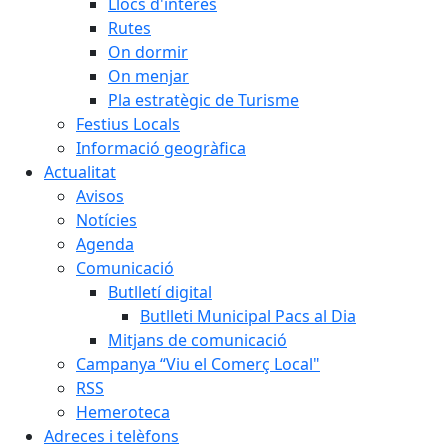
Llocs d'interès
Rutes
On dormir
On menjar
Pla estratègic de Turisme
Festius Locals
Informació geogràfica
Actualitat
Avisos
Notícies
Agenda
Comunicació
Butlletí digital
Butlleti Municipal Pacs al Dia
Mitjans de comunicació
Campanya “Viu el Comerç Local"
RSS
Hemeroteca
Adreces i telèfons