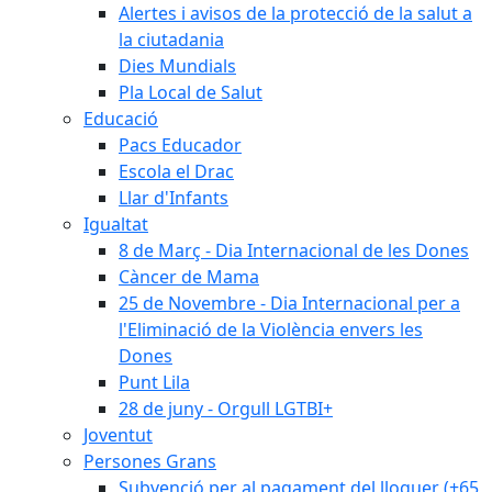
Alertes i avisos de la protecció de la salut a
la ciutadania
Dies Mundials
Pla Local de Salut
Educació
Pacs Educador
Escola el Drac
Llar d'Infants
Igualtat
8 de Març - Dia Internacional de les Dones
Càncer de Mama
25 de Novembre - Dia Internacional per a
l'Eliminació de la Violència envers les
Dones
Punt Lila
28 de juny - Orgull LGTBI+
Joventut
Persones Grans
Subvenció per al pagament del lloguer (+65