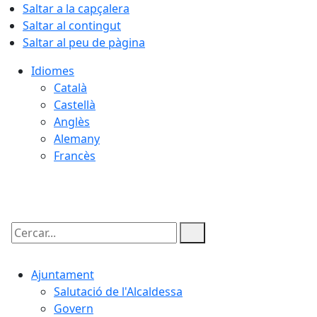
Saltar a la capçalera
Saltar al contingut
Saltar al peu de pàgina
Idiomes
Català
Castellà
Anglès
Alemany
Francès
07.08.2026 | 06:08
Cercar:
Ajuntament
Salutació de l'Alcaldessa
Govern