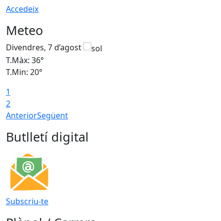
Accedeix
Meteo
Divendres, 7 d’agost
D
T.Màx: 36°
T
T.Min: 20°
T
1
T
2
Anterior
Següent
Butlletí digital
Subscriu-te