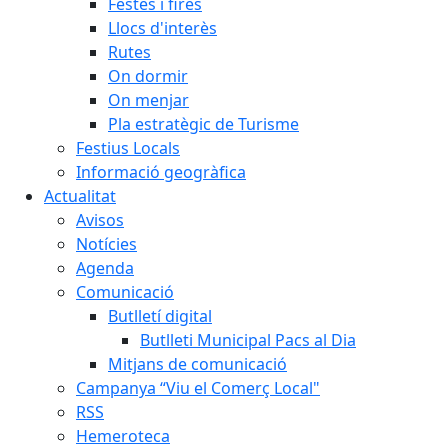
Festes i fires
Llocs d'interès
Rutes
On dormir
On menjar
Pla estratègic de Turisme
Festius Locals
Informació geogràfica
Actualitat
Avisos
Notícies
Agenda
Comunicació
Butlletí digital
Butlleti Municipal Pacs al Dia
Mitjans de comunicació
Campanya “Viu el Comerç Local"
RSS
Hemeroteca