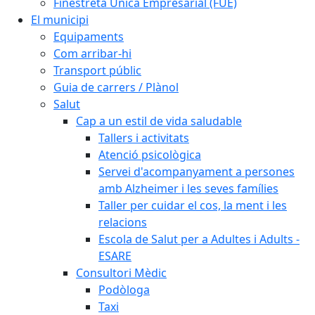
Finestreta Única Empresarial (FUE)
El municipi
Equipaments
Com arribar-hi
Transport públic
Guia de carrers / Plànol
Salut
Cap a un estil de vida saludable
Tallers i activitats
Atenció psicològica
Servei d'acompanyament a persones
amb Alzheimer i les seves famílies
Taller per cuidar el cos, la ment i les
relacions
Escola de Salut per a Adultes i Adults -
ESARE
Consultori Mèdic
Podòloga
Taxi