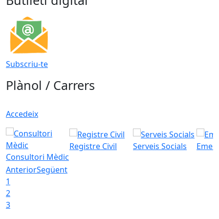
Butlletí digital
Subscriu-te
Plànol / Carrers
Accedeix
Registre Civil
Serveis Socials
Emerg
Consultori Mèdic
Anterior
Següent
1
2
3