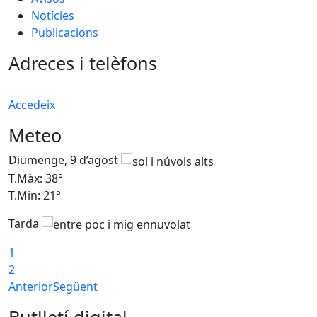
Notícies
Publicacions
Adreces i telèfons
Accedeix
Meteo
Diumenge, 9 d’agost
D
T.Màx: 38°
T
T.Min: 21°
T
Tarda
1
2
Anterior
Següent