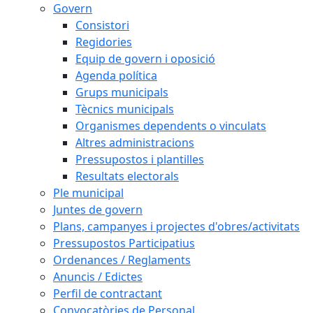
Govern
Consistori
Regidories
Equip de govern i oposició
Agenda política
Grups municipals
Tècnics municipals
Organismes dependents o vinculats
Altres administracions
Pressupostos i plantilles
Resultats electorals
Ple municipal
Juntes de govern
Plans, campanyes i projectes d'obres/activitats
Pressupostos Participatius
Ordenances / Reglaments
Anuncis / Edictes
Perfil de contractant
Convocatòries de Personal