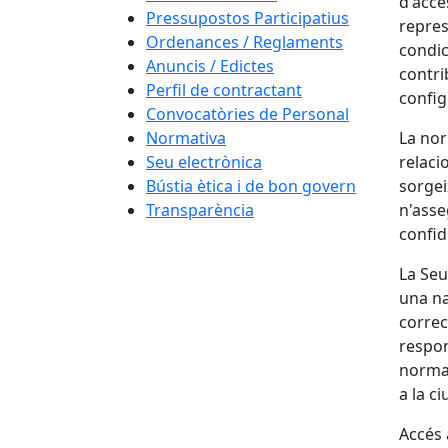
d'accé
Pressupostos Participatius
repres
Ordenances / Reglaments
condic
Anuncis / Edictes
contri
Perfil de contractant
config
Convocatòries de Personal
Normativa
La nor
Seu electrònica
relaci
Bústia ètica i de bon govern
sorgei
Transparència
n'asseg
confid
La Seu
una na
correc
respons
normat
a la c
Accés 