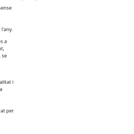
 sense
l'any.
es a
t,
, se
litat i
la
zat per