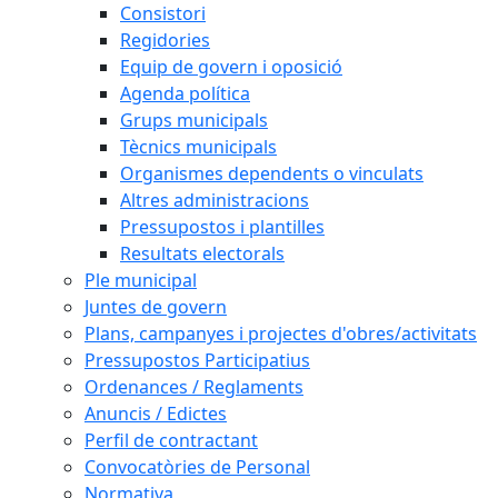
Consistori
Regidories
Equip de govern i oposició
Agenda política
Grups municipals
Tècnics municipals
Organismes dependents o vinculats
Altres administracions
Pressupostos i plantilles
Resultats electorals
Ple municipal
Juntes de govern
Plans, campanyes i projectes d'obres/activitats
Pressupostos Participatius
Ordenances / Reglaments
Anuncis / Edictes
Perfil de contractant
Convocatòries de Personal
Normativa