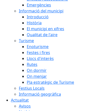
Emergències
Informació del municipi
Introducció
Història
El municipi en xifres
Qualitat de l'aire
Turisme
Enoturisme
Festes i fires
Llocs d'interès
Rutes
On dormir
On menjar
Pla estratègic de Turisme
Festius Locals
Informació geogràfica
Actualitat
Avisos