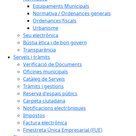
Equipaments Municipals
Normativa / Ordenances generals
Ordenances fiscals
Urbanisme
Seu electrònica
Bústia ètica i de bon govern
Transparència
Serveis i tràmits
Verificació de Documents
Oficines municipals
Catàleg de Serveis
Tràmits i gestions
Reserva d'espais púbics
Carpeta ciutadana
Notificacions electròniques
Impostos
Factura electrònica
Finestreta Única Empresarial (FUE)