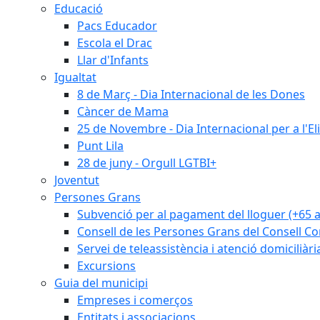
Educació
Pacs Educador
Escola el Drac
Llar d'Infants
Igualtat
8 de Març - Dia Internacional de les Dones
Càncer de Mama
25 de Novembre - Dia Internacional per a l'El
Punt Lila
28 de juny - Orgull LGTBI+
Joventut
Persones Grans
Subvenció per al pagament del lloguer (+65 
Consell de les Persones Grans del Consell Co
Servei de teleassistència i atenció domiciliàri
Excursions
Guia del municipi
Empreses i comerços
Entitats i associacions