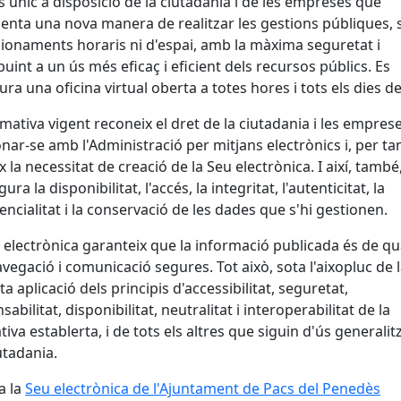
s únic a disposició de la ciutadania i de les empreses que
enta una nova manera de realitzar les gestions públiques,
ionaments horaris ni d'espai, amb la màxima seguretat i
buint a un ús més eficaç i eficient dels recursos públics. Es
ura una oficina virtual oberta a totes hores i tots els dies de 
mativa vigent reconeix el dret de la ciutadania i les empres
onar-se amb l'Administració per mitjans electrònics i, per tan
x la necessitat de creació de la Seu electrònica. I així, també
ura la disponibilitat, l'accés, la integritat, l'autenticitat, la
encialitat i la conservació de les dades que s'hi gestionen.
 electrònica garanteix que la informació publicada és de qua
vegació i comunicació segures. Tot això, sota l'aixopluc de 
ta aplicació dels principis d'accessibilitat, seguretat,
abilitat, disponibilitat, neutralitat i interoperabilitat de la
iva establerta, i de tots els altres que siguin d'ús generalit
iutadania.
a la
Seu electrònica de l'Ajuntament de Pacs del Penedès