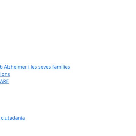
Alzheimer i les seves famílies
cions
SARE
a ciutadania