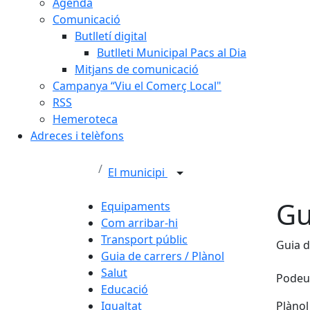
Agenda
Comunicació
Butlletí digital
Butlleti Municipal Pacs al Dia
Mitjans de comunicació
Campanya “Viu el Comerç Local"
RSS
Hemeroteca
Adreces i telèfons
El municipi
Gu
Equipaments
Com arribar-hi
Transport públic
Guia d
Guia de carrers / Plànol
Salut
Podeu 
Educació
Igualtat
Plànol