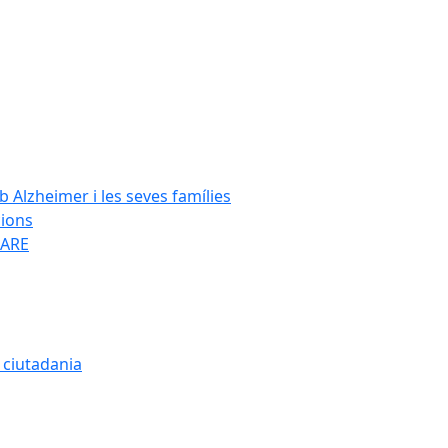
Alzheimer i les seves famílies
cions
SARE
a ciutadania