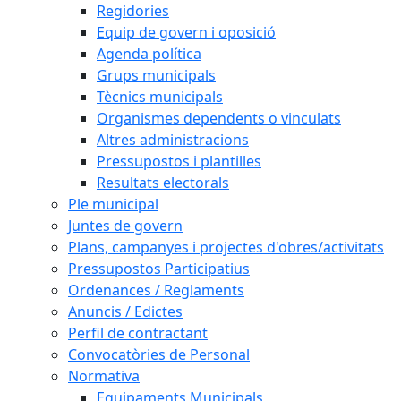
Regidories
Equip de govern i oposició
Agenda política
Grups municipals
Tècnics municipals
Organismes dependents o vinculats
Altres administracions
Pressupostos i plantilles
Resultats electorals
Ple municipal
Juntes de govern
Plans, campanyes i projectes d'obres/activitats
Pressupostos Participatius
Ordenances / Reglaments
Anuncis / Edictes
Perfil de contractant
Convocatòries de Personal
Normativa
Equipaments Municipals