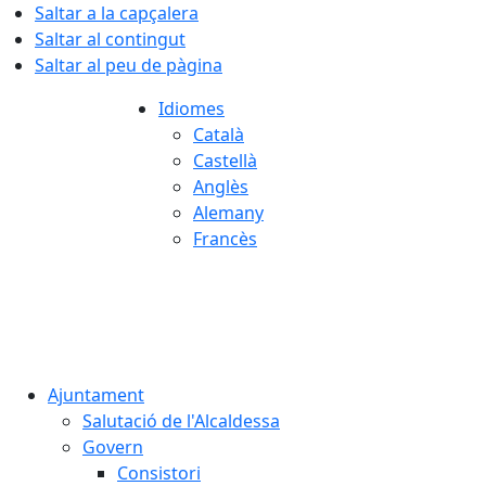
Saltar a la capçalera
Saltar al contingut
Saltar al peu de pàgina
Idiomes
Català
Castellà
Anglès
Alemany
Francès
09.08.2026 | 05:31
Ajuntament
Salutació de l'Alcaldessa
Govern
Consistori