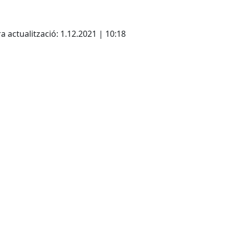
Leaflet
| ©
OpenStreetMap
con
cebook
X
a actualització: 1.12.2021 | 10:18