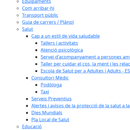
Equipaments
Com arribar-hi
Transport públic
Guia de carrers / Plànol
Salut
Cap a un estil de vida saludable
Tallers i activitats
Atenció psicològica
Servei d'acompanyament a persones amb 
Taller per cuidar el cos, la ment i les rela
Escola de Salut per a Adultes i Adults - E
Consultori Mèdic
Podòloga
Taxi
Serveis Preventius
Alertes i avisos de la protecció de la salut a l
Dies Mundials
Pla Local de Salut
Educació