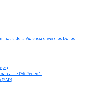
iminació de la Violència envers les Dones
anys)
marcal de l'Alt Penedès
a (SAD)