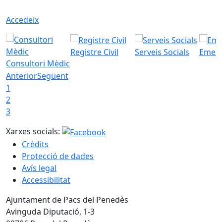
Accedeix
Registre Civil
Serveis Socials
Emerg
Consultori Mèdic
Anterior
Següent
1
2
3
Xarxes socials:
Crèdits
Protecció de dades
Avís legal
Accessibilitat
Ajuntament de Pacs del Penedès
Avinguda Diputació, 1-3