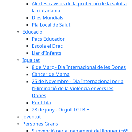
Alertes i avisos de la protecció de la salut a
la ciutadania
Dies Mundials
Pla Local de Salut
Educació
Pacs Educador
Escola el Drac
Llar d'Infants
Igualtat
8 de Març - Dia Internacional de les Dones
Càncer de Mama
25 de Novembre - Dia Internacional per a
l'Eliminació de la Violència envers les
Dones
Punt Lila
28 de juny - Orgull LGTBI+
Joventut
Persones Grans
Subvenció per al pagament del lloguer (+65