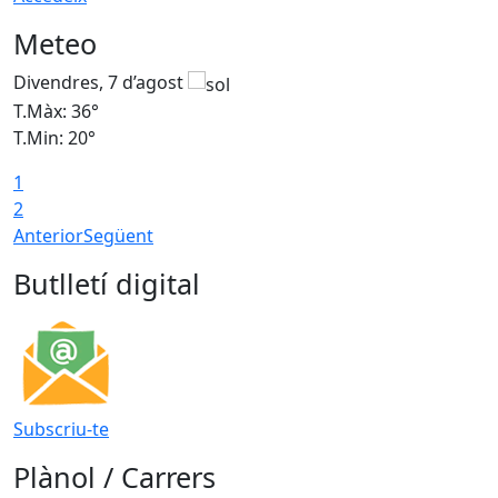
Meteo
Divendres, 7 d’agost
D
T.Màx: 36°
T
T.Min: 20°
T
1
T
2
Anterior
Següent
Butlletí digital
Subscriu-te
Plànol / Carrers