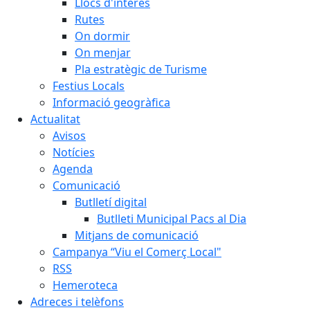
Llocs d'interès
Rutes
On dormir
On menjar
Pla estratègic de Turisme
Festius Locals
Informació geogràfica
Actualitat
Avisos
Notícies
Agenda
Comunicació
Butlletí digital
Butlleti Municipal Pacs al Dia
Mitjans de comunicació
Campanya “Viu el Comerç Local"
RSS
Hemeroteca
Adreces i telèfons