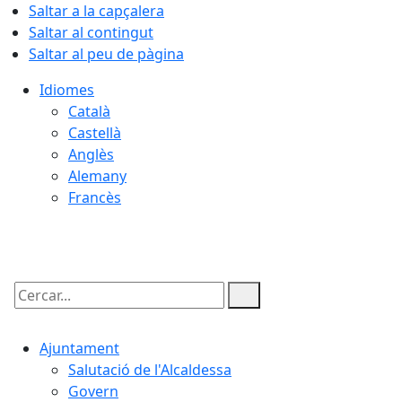
Saltar a la capçalera
Saltar al contingut
Saltar al peu de pàgina
Idiomes
Català
Castellà
Anglès
Alemany
Francès
06.08.2026 | 22:11
Cercar:
Ajuntament
Salutació de l'Alcaldessa
Govern