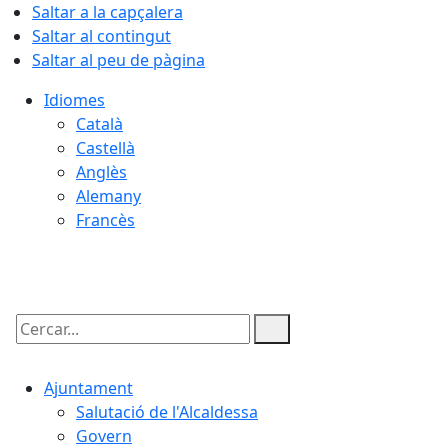
Saltar a la capçalera
Saltar al contingut
Saltar al peu de pàgina
Idiomes
Català
Castellà
Anglès
Alemany
Francès
10.08.2026 | 20:03
Cercar:
Ajuntament
Salutació de l'Alcaldessa
Govern