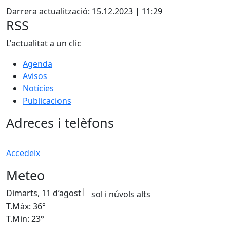
Darrera actualització: 15.12.2023 | 11:29
RSS
L'actualitat a un clic
Agenda
Avisos
Notícies
Publicacions
Adreces i telèfons
Accedeix
Meteo
Dimarts, 11 d’agost
D
T.Màx: 36°
T
T.Min: 23°
T