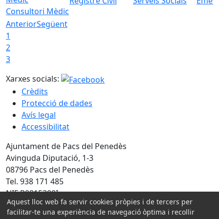
Registre Civil
Serveis Socials
Emerg
Consultori Mèdic
Anterior
Següent
1
2
3
Xarxes socials:
Crèdits
Protecció de dades
Avís legal
Accessibilitat
Ajuntament de Pacs del Penedès
Avinguda Diputació, 1-3
08796 Pacs del Penedès
Tel. 938 171 485
NIF P0815300I
Aquest lloc web fa servir cookies pròpies i de tercers per
facilitar-te una experiència de navegació òptima i recollir
Amb la col·laboració de: