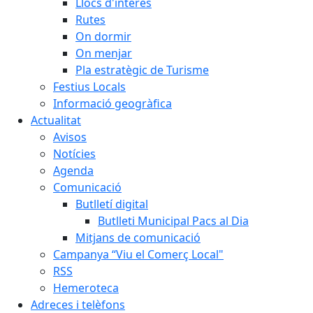
Llocs d'interès
Rutes
On dormir
On menjar
Pla estratègic de Turisme
Festius Locals
Informació geogràfica
Actualitat
Avisos
Notícies
Agenda
Comunicació
Butlletí digital
Butlleti Municipal Pacs al Dia
Mitjans de comunicació
Campanya “Viu el Comerç Local"
RSS
Hemeroteca
Adreces i telèfons