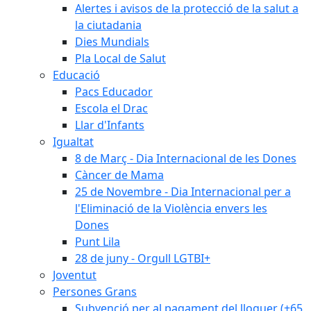
Alertes i avisos de la protecció de la salut a
la ciutadania
Dies Mundials
Pla Local de Salut
Educació
Pacs Educador
Escola el Drac
Llar d'Infants
Igualtat
8 de Març - Dia Internacional de les Dones
Càncer de Mama
25 de Novembre - Dia Internacional per a
l'Eliminació de la Violència envers les
Dones
Punt Lila
28 de juny - Orgull LGTBI+
Joventut
Persones Grans
Subvenció per al pagament del lloguer (+65