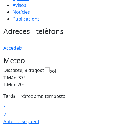
Avisos
Notícies
Publicacions
Adreces i telèfons
Accedeix
Meteo
Dissabte, 8 d’agost
D
T.Màx: 37°
T
T.Min: 20°
T
Tarda
T
1
2
Anterior
Següent