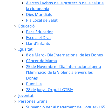
Alertes i avisos de la protecció de la salut a
la ciutadania
Dies Mundials
Pla Local de Salut
Educació
Pacs Educador
Escola el Drac
Llar d'Infants
Igualtat
8 de Març - Dia Internacional de les Dones
Càncer de Mama
25 de Novembre - Dia Internacional per a
l'Eliminació de la Violència envers les
Dones
Punt Lila
28 de juny - Orgull LGTBI+
Joventut
Persones Grans
Subvenció per al pagament del lloguer (+65