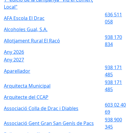
Local"
636 511
AFA Escola El Drac
058
Alcoholes Gual, S.A.
938 170
Allotjament Rural El Racó
834
Any 2026
Any 2027
938 171
Aparellador
485
938 171
Arquitecta Municipal
485
Arquitecte del CCAP
603 02 40
Associació Colla de Drac i Diables
69
938 900
Associació Gent Gran San Genís de Pacs
345