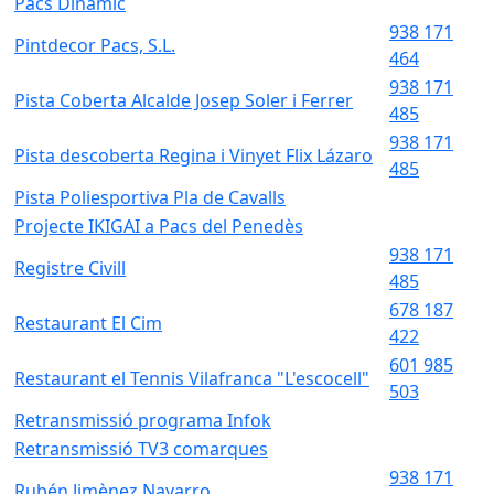
Pacs Dinàmic
938 171
Pintdecor Pacs, S.L.
464
938 171
Pista Coberta Alcalde Josep Soler i Ferrer
485
938 171
Pista descoberta Regina i Vinyet Flix Lázaro
485
Pista Poliesportiva Pla de Cavalls
Projecte IKIGAI a Pacs del Penedès
938 171
Registre Civill
485
678 187
Restaurant El Cim
422
601 985
Restaurant el Tennis Vilafranca "L'escocell"
503
Retransmissió programa Infok
Retransmissió TV3 comarques
938 171
Rubén Jimènez Navarro