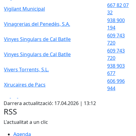
667 82 07
Vigilant Municipal
32
938 900
Vinagrerias del Penedès, S.A.
194
609 743
Vinyes Singulars de Cal Batlle
720
609 743
Vinyes Singulars de Cal Batlle
720
938 903
Vivers Torrents, S.L.
677
606 996
Xirucaires de Pacs
944
Facebook
X
Pdf
Darrera actualització: 17.04.2026 | 13:12
RSS
L'actualitat a un clic
Agenda