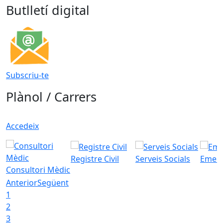
Butlletí digital
Subscriu-te
Plànol / Carrers
Accedeix
Registre Civil
Serveis Socials
Emerg
Consultori Mèdic
Anterior
Següent
1
2
3