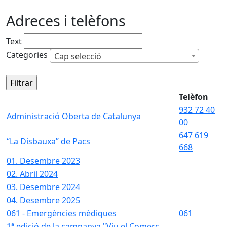
Adreces i telèfons
Text
Categories
Cap selecció
Telèfon
932 72 40
Administració Oberta de Catalunya
00
647 619
“La Disbauxa” de Pacs
668
01. Desembre 2023
02. Abril 2024
03. Desembre 2024
04. Desembre 2025
061 - Emergències mèdiques
061
1ª edició de la campanya "Viu el Comerç