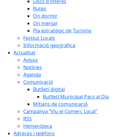
Llocs d'interès
Rutes
On dormir
On menjar
Pla estratègic de Turisme
Festius Locals
Informació geogràfica
Actualitat
Avisos
Notícies
Agenda
Comunicació
Butlletí digital
Butlleti Municipal Pacs al Dia
Mitjans de comunicació
Campanya “Viu el Comerç Local"
RSS
Hemeroteca
Adreces i telèfons