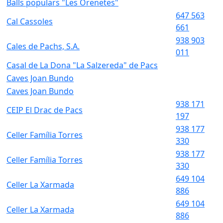
Balls populars "Les Orenetes"
647 563
Cal Cassoles
661
938 903
Cales de Pachs, S.A.
011
Casal de La Dona "La Salzereda" de Pacs
Caves Joan Bundo
Caves Joan Bundo
938 171
CEIP El Drac de Pacs
197
938 177
Celler Família Torres
330
938 177
Celler Família Torres
330
649 104
Celler La Xarmada
886
649 104
Celler La Xarmada
886