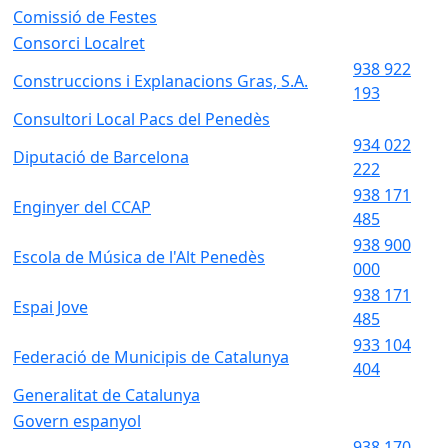
Comissió de Festes
Consorci Localret
938 922
Construccions i Explanacions Gras, S.A.
193
Consultori Local Pacs del Penedès
934 022
Diputació de Barcelona
222
938 171
Enginyer del CCAP
485
938 900
Escola de Música de l'Alt Penedès
000
938 171
Espai Jove
485
933 104
Federació de Municipis de Catalunya
404
Generalitat de Catalunya
Govern espanyol
938 170