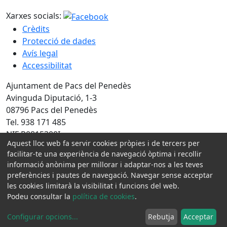
Xarxes socials:
Crèdits
Protecció de dades
Avís legal
Accessibilitat
Ajuntament de Pacs del Penedès
Avinguda Diputació, 1-3
08796 Pacs del Penedès
Tel. 938 171 485
NIF P0815300I
Aquest lloc web fa servir cookies pròpies i de tercers per
facilitar-te una experiència de navegació òptima i recollir
Amb la col·laboració de:
informació anònima per millorar i adaptar-nos a les teves
preferències i pautes de navegació. Navegar sense acceptar
les cookies limitarà la visibilitat i funcions del web.
Podeu consultar la
política de cookies
.
Configurar opcions
...
Rebutja
Acceptar