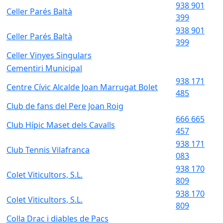
938 901
Celler Parés Baltà
399
938 901
Celler Parés Baltà
399
Celler Vinyes Singulars
Cementiri Municipal
938 171
Centre Cívic Alcalde Joan Marrugat Bolet
485
Club de fans del Pere Joan Roig
666 665
Club Hípic Maset dels Cavalls
457
938 171
Club Tennis Vilafranca
083
938 170
Colet Viticultors, S.L.
809
938 170
Colet Viticultors, S.L.
809
Colla Drac i diables de Pacs