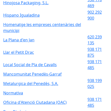
Hinojosa Packaging, S.L.
469
902 292
Hispano Igualadina
900
Homenatge les empreses centenàries del
municipi
620 239
La Plana d'en Jan
135
938 171
Llar el Petit Drac
875
938 171
Local Social de Pla de Cavalls
485
Mancomunitat Penedès-Garraf
938 199
Metalurgica del Penedès, S.A.
025
Normativa
938 171
Oficina d'Atenció Ciutadana (OAC)
485