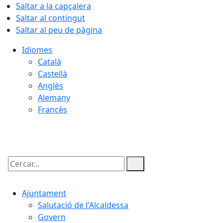
Saltar a la capçalera
Saltar al contingut
Saltar al peu de pàgina
Idiomes
Català
Castellà
Anglès
Alemany
Francès
07.08.2026 | 15:09
Cercar:
Ajuntament
Salutació de l'Alcaldessa
Govern