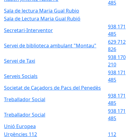
485
Sala de lectura Maria Gual Rubio
Sala de Lectura Maria Gual Rubió
938 171
Secretari-Interventor
485
629 712
Servei de biblioteca ambulant "Montau"
826
938 170
Servei de Taxi
210
938 171
Serveis Socials
485
Societat de Caçadors de Pacs del Penedès
938 171
Treballador Social
485
938 171
Treballador Social
485
Unió Europea
Urgències 112
112